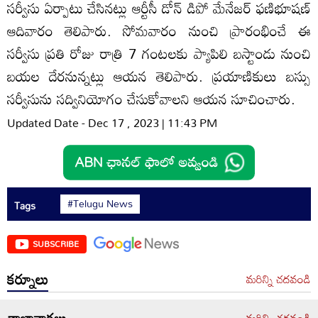
సర్వీసు ఏర్పాటు చేసినట్లు ఆర్టీసీ డోన్‌ డిపో మేనేజర్‌ ఫణిభూషణ్‌
ఆదివారం తెలిపారు. సోమవారం నుంచి ప్రారంభించే ఈ
సర్వీసు ప్రతి రోజు రాత్రి 7 గంటలకు ప్యాపిలి బస్టాండు నుంచి
బయల దేరనున్నట్లు ఆయన తెలిపారు. ప్రయాణికులు బస్సు
సర్వీసును సద్వినియోగం చేసుకోవాలని ఆయన సూచించారు.
Updated Date - Dec 17 , 2023 | 11:43 PM
#Telugu News
Tags
SUBSCRIBE
కర్నూలు
మరిన్ని చదవండి
తాజావార్తలు