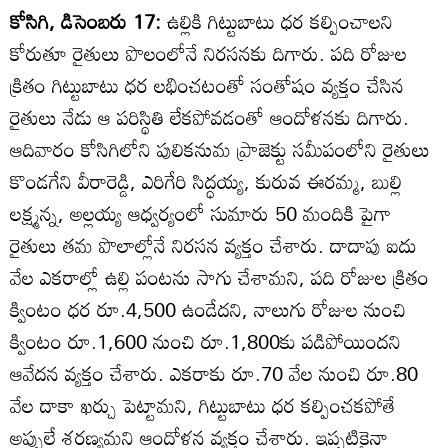
కోసిగి, డిసెంబరు 17:
ఉల్లికి గిట్టుబాటు ధర కల్పించాలని
కోరుతూ రైతులు పొలంలోనే నిరసనకు దిగారు. పది రోజుల
క్రితం గిట్టుబాటు ధర లభించటంతో సంతోషం వ్యక్తం చేసిన
రైతులు నేడు ఆ పరిస్థితి లేకపోవడంతో ఆందోళనకు దిగారు.
ఆదివారం కోసిగిలోని పులికనుమ ప్రాజెక్టు సమీపంలోని రైతులు
కొండగేని వీరారెడ్డి, ఎరిగేరి సిద్ధయ్య, కురువ ఈరమ్మ, బుల్లి
లక్ష్మన్న, అల్లయ్య ఆధ్వర్యంలో సుమారు 50 మందికి పైగా
రైతులు తమ పొలాల్లోనే నిరసన వ్యక్తం చేశారు. దాదాపు ఐదు
వేల ఎకరాల్లో ఉల్లి పంటను సాగు చేశామని, పది రోజుల క్రితం
క్వింటం ధర రూ.4,500 ఉండేదని, నాలుగు రోజుల నుంచి
క్వింటం రూ.1,600 నుంచి రూ.1,800కు పడిపోయిందని
ఆవేదన వ్యక్తం చేశారు. ఎకరాకు రూ.70 వేల నుంచి రూ.80
వేల దాకా ఖర్చు పెట్టామని, గిట్టుబాటు ధర కల్పించకపోతే
అప్పులే శరణ్యమని ఆందోళన వ్యక్తం చేశారు. ఇప్పటికైనా