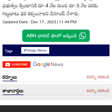
ప్రభుత్వం క్వింటానికి రూ.4 వేల నుంచి రూ.5 వేల వరకు
గిట్టుబాటు ధర కల్పించాలని డిమాండ్‌ చేశారు.
Updated Date - Dec 17 , 2023 | 11:44 PM
#Telugu News
Tags
SUBSCRIBE
కర్నూలు
మరిన్ని చదవండి
తాజావార్తలు
మరిన్ని చదవండి