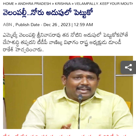
HOME
»
ANDHRA PRADESH
»
KRISHNA
»
VELAMPALLY..KEEP YOUR MOUTH
వెలంపల్లీ..నోరు అదుపులో పెట్టుకో
ABN
, Publish Date - Dec 26 , 2023 | 12:59 AM
ఎమ్మెల్యే వెలంపల్లి శ్రీనివాసరావు తన నోటిని అదుపులో పెట్టుకోకపోతే
దేహశుద్ధి తప్పదని టీడీపీ వాణిజ్య విభాగం రాష్ట్ర అధ్యక్షుడు డూండీ
రాకేశ్‌ హెచ్చరించారు.