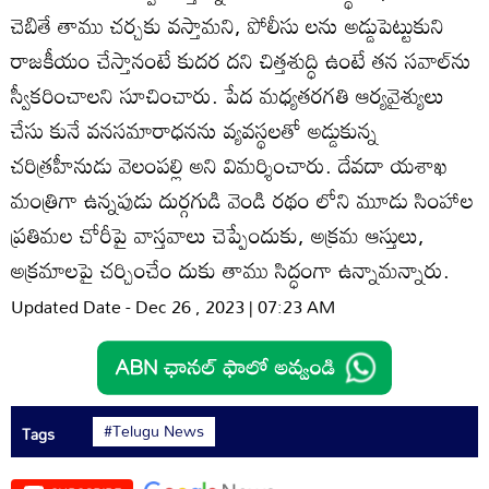
చెబితే తాము చర్చకు వస్తామని, పోలీసు లను అడ్డుపెట్టుకుని
రాజకీయం చేస్తానంటే కుదర దని చిత్తశుద్ధి ఉంటే తన సవాల్‌ను
స్వీకరించాలని సూచించారు. పేద మధ్యతరగతి ఆర్యవైశ్యులు
చేసు కునే వనసమారాధనను వ్యవస్థలతో అడ్డుకున్న
చరిత్రహీనుడు వెలంపల్లి అని విమర్శించారు. దేవదా యశాఖ
మంత్రిగా ఉన్నపుడు దుర్గగుడి వెండి రథం లోని మూడు సింహాల
ప్రతిమల చోరీపై వాస్తవాలు చెప్పేందుకు, అక్రమ ఆస్తులు,
అక్రమాలపై చర్చించేం దుకు తాము సిద్ధంగా ఉన్నామన్నారు.
Updated Date - Dec 26 , 2023 | 07:23 AM
#Telugu News
Tags