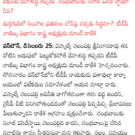
లేకుంటే దేహశుద్ధి తప్పదు..చంద్రబాబుకు సవాల్‌ విసిరే స్థాయా
నీది?
దుర్గగుడిలో సింహాల ప్రతిమల చోరీపై చర్చకు సిద్ధమా?: టీడీపీ
వాణిజ్య విభాగం రాష్ట్ర అధ్యక్షుడు డూండీ రాకేశ్‌
వన్‌టౌన్‌, డిసెంబరు 25:
ఎమ్మెల్యే వెలంపల్లి శ్రీనివాసరావు తన
నోటిని అదుపులో పెట్టుకోకపోతే దేహశుద్ధి తప్పదని టీడీపీ
వాణిజ్య విభాగం రాష్ట్ర అధ్యక్షుడు డూండీ రాకేశ్‌ హెచ్చరించారు.
సోమవారం వన్‌టౌన్‌లోని టీడీపీ నాయకుడు ఫతావుల్లా కార్యా
లయంలో విలేకరుల సమావేశంలో ఆయన మాట్లా డారు.
ఎమ్యెల్యే వెలంపల్లి అవినీతి బాగోతమంతా తమ వద్ద ఉందని,
వైసీపీ చీటి చినిగిపోతుండడంతో వెలంపల్లి పిచ్చిపిచ్చి ప్రేలాపనలు
పేలుతున్నాడని రాకేశ్‌ ఆగ్రహం వ్యక్తంచేశారు. చంద్రబాబుకు
సవాల్‌ విసిరేస్థాయి వెలంపల్లిది కాదని, చంద్రబాబుపై చేసిన
సవాల్‌ను తాము స్వీకరిస్తున్నామని తెలిపారు. స్థలం, సమయం