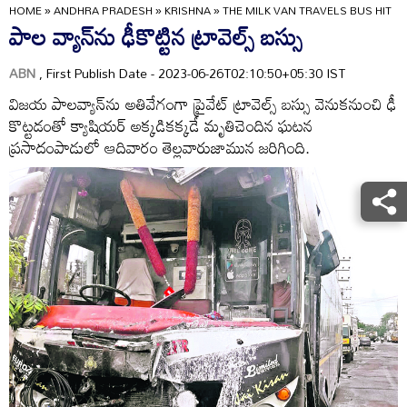
HOME
»
ANDHRA PRADESH
»
KRISHNA
»
THE MILK VAN TRAVELS BUS HIT
పాల వ్యాన్‌ను ఢీకొట్టిన ట్రావెల్స్‌ బస్సు
ABN
, First Publish Date - 2023-06-26T02:10:50+05:30 IST
విజయ పాలవ్యాన్‌ను అతివేగంగా ప్రైవేట్‌ ట్రావెల్స్‌ బస్సు వెనుకనుంచి ఢీ
కొట్టడంతో క్యాషియర్‌ అక్కడికక్కడే మృతిచెందిన ఘటన
ప్రసాదంపాడులో ఆదివారం తెల్లవారుజామున జరిగింది.