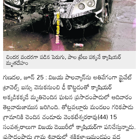
చిందర వందరగా పడిన పెరుగు, పాల ట్రేలు పక్కనే క్యాషియర్‌
మృతదేహం
గుణదల, జూన్‌ 25 : విజయ పాలవ్యాన్‌ను అతివేగంగా ప్రైవేట్‌
ట్రావెల్స్‌ బస్సు వెనుకనుంచి ఢీ కొట్టడంతో క్యాషియర్‌
అక్కడికక్కడే మృతిచెందిన ఘటన ప్రసాదంపాడులో ఆదివారం
తెల్లవారుజామున జరిగింది. తోట్లవల్లూరు మండలం గరికపాడు
గ్రామానికి చెందిన చండూరు వెంకటేశ్వరరావు(44) 15
సంవత్సరాలుగా విజయ డెయిరీలో క్యాషియర్‌గా పనిచేస్తున్నాడు.
ప్రసాదంపాడు గ్రామ శివారులో శక్తికళ్యాణమండపం వద్ద