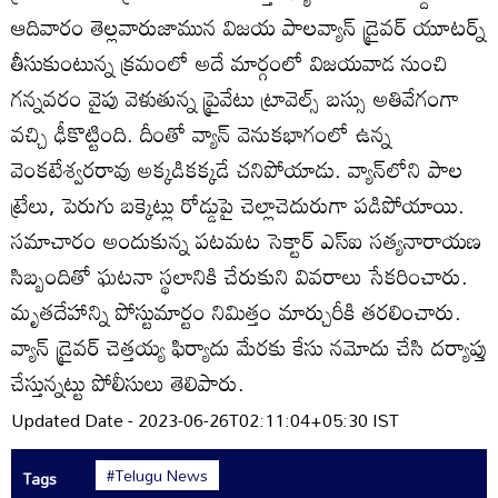
ఆదివారం తెల్లవారుజామున విజయ పాలవ్యాన్‌ డ్రైవర్‌ యూటర్న్‌
తీసుకుంటున్న క్రమంలో అదే మార్గంలో విజయవాడ నుంచి
గన్నవరం వైపు వెళుతున్న ప్రైవేటు ట్రావెల్స్‌ బస్సు అతివేగంగా
వచ్చి ఢీకొట్టింది. దీంతో వ్యాన్‌ వెనుకభాగంలో ఉన్న
వెంకటేశ్వరరావు అక్కడికక్కడే చనిపోయాడు. వ్యాన్‌లోని పాల
ట్రేలు, పెరుగు బక్కెట్లు రోడ్డుపై చెల్లాచెదురుగా పడిపోయాయి.
సమాచారం అందుకున్న పటమట సెక్టార్‌ ఎస్‌ఐ సత్యనారాయణ
సిబ్బందితో ఘటనా స్థలానికి చేరుకుని వివరాలు సేకరించారు.
మృతదేహాన్ని పోస్టుమార్టం నిమిత్తం మార్చురీకి తరలించారు.
వ్యాన్‌ డ్రైవర్‌ చెత్తయ్య ఫిర్యాదు మేరకు కేసు నమోదు చేసి దర్యాప్తు
చేస్తున్నట్టు పోలీసులు తెలిపారు.
Updated Date - 2023-06-26T02:11:04+05:30 IST
#Telugu News
Tags