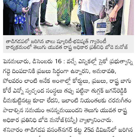
తాడిగడపలో జరిగిన బాబు ష్యూరిటీ-భవిష్యత్‌ గ్యారెంటీ
కార్యక్రమంలో తెలుగు యువత రాష్ట్ర అధికార ప్రతినిధి బోడె మనోజ్‌
పెనమలూరు, డిసెంబరు 16 : వచ్చే ఎన్నికల్లో సైకో ప్రభుత్వాన్ని
గద్దె దింపడానికి ప్రజలు సిద్ధంగా ఉన్నారని, అమరావతి,
పోలవరం లాంటి అనేక అంశాల్లో కోర్టులు, ప్రజలు, రాష్ట్ర బాగు
కోరే ఎన్నో స్వచ్ఛంద సంస్థలు తప్పు పట్టినా తుగ్లక్‌ జగన్‌రెడ్డికి
చీమకుట్టినట్లు కూడా లేదని, ఇలాంటి నియంతలకు చరమగీతం
పాడాల్సిన సమయం ఆసన్నమయిందని తెలుగు యువత రాష్ట్ర
అధికార ప్రతినిధి బోడె మనోజ్‌(సన్నీ) వ్యాఖ్యానించారు.
శనివారం తాడిగడప వసంత్‌నగర్‌ కట్ట 25వ డివిజన్‌లో జరిగిన