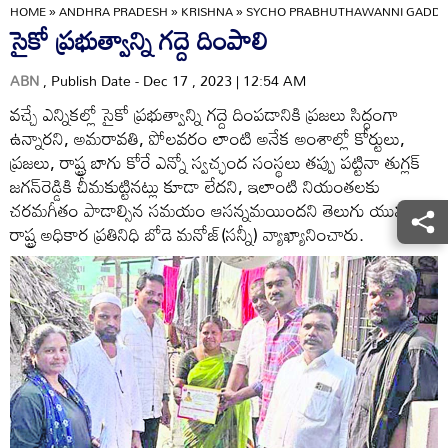
HOME
»
ANDHRA PRADESH
»
KRISHNA
»
SYCHO PRABHUTHAWANNI GADDE 
సైకో ప్రభుత్వాన్ని గద్దె దింపాలి
ABN
, Publish Date - Dec 17 , 2023 | 12:54 AM
వచ్చే ఎన్నికల్లో సైకో ప్రభుత్వాన్ని గద్దె దింపడానికి ప్రజలు సిద్ధంగా
ఉన్నారని, అమరావతి, పోలవరం లాంటి అనేక అంశాల్లో కోర్టులు,
ప్రజలు, రాష్ట్ర బాగు కోరే ఎన్నో స్వచ్ఛంద సంస్థలు తప్పు పట్టినా తుగ్లక్‌
జగన్‌రెడ్డికి చీమకుట్టినట్లు కూడా లేదని, ఇలాంటి నియంతలకు
చరమగీతం పాడాల్సిన సమయం ఆసన్నమయిందని తెలుగు యువత
రాష్ట్ర అధికార ప్రతినిధి బోడె మనోజ్‌(సన్నీ) వ్యాఖ్యానించారు.