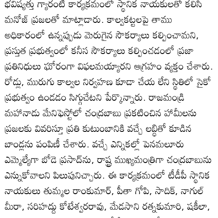
భవిష్యత్తు గ్యారంటీ కార్యక్రమంలో స్థానిక నాయకులతో కలిసి
మనోజ్‌ ప్రజలతో మాట్లాడారు. కాల్వకట్టలపై తాము
అధికారంలో ఉన్నప్పుడు మెరుగైన సౌకర్యాలు కల్పించామని,
ప్రస్తుత ప్రభుత్వంలో కనీస సౌకర్యాలు కల్పించడంలో ప్రజా
ప్రతినిధులు ఘోరంగా విఫలమయ్యారని ఆగ్రహం వ్యక్తం చేశారు.
రోడ్లు, మురుగు కాల్వల నిర్వహణ కూడా చేయ లేని స్థితిలో సైకో
ప్రభుత్వం ఉండడం సిగ్గుచేటని పేర్కొన్నారు. రాజమండ్రి
మహానాడు మేనిఫెస్టోలో చంద్రబాబు ప్రకటించిన హామీలను
ప్రజలకు వివరిస్తూ ప్రతి కుటుంబానికి వచ్చే లబ్ధితో కూడిన
బాండ్లను పంపిణీ చేశారు. వచ్చే ఎన్నికల్లో పెనమలూరు
ఎమ్మెల్యేగా బోడె ప్రసాద్‌ను, రాష్ట్ర ముఖ్యమంత్రిగా చంద్రబాబును
ఎన్నుకోవాలని పిలుపునిచ్చారు. ఈ కార్యక్రమంలో టీడీపీ స్థానిక
నాయకులు తుమ్మల రాంకుమార్‌, పీతా గోపి, సాదిక్‌, నాగుల్‌
మీరా, సరిహద్దు కోటేశ్వరరావు, మేడసాని రత్నకుమారి, షకీలా,