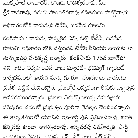
మొక్కపాటి దామోదర్‌, కొండ్రు కోటేశ్వరరావు, పీతా
శ్రీనివాసరావు, వడుగు సాంబశివరావు తదితరులు పాల్గొన్నారు.
అధికారంలోకి రానున్నది టీడీపీ, జనసేన కూటమి
కంకిపాడు : రానున్న సార్వత్రిక ఎన్ని కల్లో టీడీపీ, జనసేన
కూటమి అధికారం లోకి వస్తుందని టీడీపీ సీనియర్‌ నాయకు లు
తుమ్మలపల్లి హరికృష్ణ అన్నారు. కంకిపాడు 175వ బూత్‌లో
శని వారం నిర్వహించిన బాబు ష్యూరిటీ- భవిష్యత్‌ గ్యారెంటీ
కార్యక్రమంలో ఆయన మాట్లాడు తూ, చంద్రబాబు నాయుడు
ప్రవేశ పెట్టిన మేనిఫెస్టోను ప్రజల్లోకి విస్తృతంగా తీసుకు వెళ్లాల్సిన
అవసరముందన్నారు. ప్రజలు ఎదుర్కొంటున్న సమస్యలను
పరిష్కరిం చడంలో ప్రభుత్వం పూర్తిగా వైఫల్యం చెందిందన్నారు.
ఈ కార్యక్రమంలో యూనిట్‌ ఇన్‌చార్జి పులి శ్రీనివాసరావు, బూత్‌
కన్వీనర్లు కొండా నాగేశ్వరరావు, అన్నవరపు శివపార్వతి, పార్టీ
నాయకులు ఏనుగ జయప్ర కాష్‌, షేక్‌ బాజి, షేక్‌ సలీం