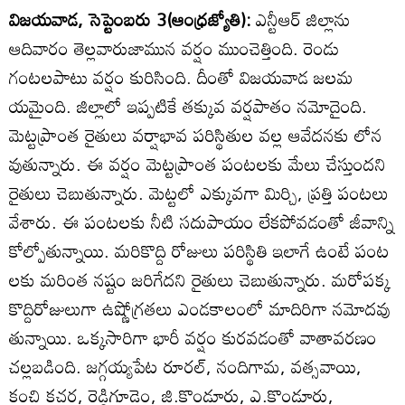
విజయవాడ, సెప్టెంబరు 3(ఆంధ్రజ్యోతి):
ఎన్టీఆర్‌ జిల్లాను
ఆదివారం తెల్లవారుజామున వర్షం ముంచెత్తింది. రెండు
గంటలపాటు వర్షం కురిసింది. దీంతో విజయవాడ జలమ
యమైంది. జిల్లాలో ఇప్పటికే తక్కువ వర్షపాతం నమోదైంది.
మెట్టప్రాంత రైతులు వర్షాభావ పరిస్థితుల వల్ల ఆవేదనకు లోన
వుతున్నారు. ఈ వర్షం మెట్టప్రాంత పంటలకు మేలు చేస్తుందని
రైతులు చెబుతున్నారు. మెట్టలో ఎక్కువగా మిర్చి, ప్రత్తి పంటలు
వేశారు. ఈ పంటలకు నీటి సదుపాయం లేకపోవడంతో జీవాన్ని
కోల్పోతున్నాయి. మరికొద్ది రోజులు పరిస్థితి ఇలాగే ఉంటే పంట
లకు మరింత నష్టం జరిగేదని రైతులు చెబుతున్నారు. మరోపక్క
కొద్దిరోజులుగా ఉష్ణోగ్రతలు ఎండకాలంలో మాదిరిగా నమోదవు
తున్నాయి. ఒక్కసారిగా భారీ వర్షం కురవడంతో వాతావరణం
చల్లబడింది. జగ్గయ్యపేట రూరల్‌, నందిగామ, వత్సవాయి,
కంచి కచర్ల, రెడ్డిగూడెం, జి.కొండూరు, ఎ.కొండూరు,