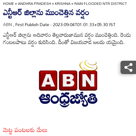
HOME
»
ANDHRA PRADESH
»
KRISHNA
»
RAIN FLOODED NTR DISTRICT
ఎన్టీఆర్‌ జిల్లాను ముంచెత్తిన వర్షం
ABN
, First Publish Date - 2023-09-04T01:01:33+05:30 IST
ఎన్టీఆర్‌ జిల్లాను ఆదివారం తెల్లవారుజామున వర్షం ముంచెత్తింది. రెండు
గంటలపాటు వర్షం కురిసింది. దీంతో విజయవాడ జలమ యమైంది.
మెట్ట పంటలకు మేలు