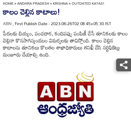
HOME
»
ANDHRA PRADESH
»
KRISHNA
»
OUTDATED KATAS!
కాలం చెల్లిన కాటాలు!
ABN
, First Publish Date - 2023-06-26T02:08:45+05:30 IST
పేదలకు బియ్యం, పంచదార, కందిపప్పు పంపిణీ చేసే తూనికలకు కాలం
చెల్లినా కొనసాగిస్తుండటం విమర్శలకు తావిస్తోంది. కాలం చెల్లిన
కాటాలను తూనికలు కొలతల శాఖాధికారులు తనిఖీ చేసి సర్టిఫికెట్లు
మంజూరు చేయాల్సి ఉంది.