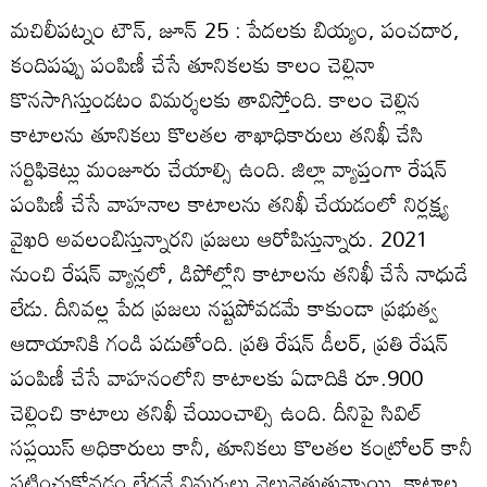
మచిలీపట్నం టౌన్‌, జూన్‌ 25 : పేదలకు బియ్యం, పంచదార,
కందిపప్పు పంపిణీ చేసే తూనికలకు కాలం చెల్లినా
కొనసాగిస్తుండటం విమర్శలకు తావిస్తోంది. కాలం చెల్లిన
కాటాలను తూనికలు కొలతల శాఖాధికారులు తనిఖీ చేసి
సర్టిఫికెట్లు మంజూరు చేయాల్సి ఉంది. జిల్లా వ్యాప్తంగా రేషన్‌
పంపిణీ చేసే వాహనాల కాటాలను తనిఖీ చేయడంలో నిర్లక్ష్య
వైఖరి అవలంబిస్తున్నారని ప్రజలు ఆరోపిస్తున్నారు. 2021
నుంచి రేషన్‌ వ్యాన్లలో, డిపోల్లోని కాటాలను తనిఖీ చేసే నాధుడే
లేడు. దీనివల్ల పేద ప్రజలు నష్టపోవడమే కాకుండా ప్రభుత్వ
ఆదాయానికి గండి పడుతోంది. ప్రతి రేషన్‌ డీలర్‌, ప్రతి రేషన్‌
పంపిణీ చేసే వాహనంలోని కాటాలకు ఏడాదికి రూ.900
చెల్లించి కాటాలు తనిఖీ చేయించాల్సి ఉంది. దీనిపై సివిల్‌
సప్లయిస్‌ అధికారులు కానీ, తూనికలు కొలతల కంట్రోలర్‌ కానీ
పట్టించుకోవడం లేదనే విమర్శలు వెల్లువెత్తుతున్నాయి. కాటాల