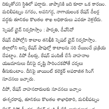
దిక్కుతోచని స్థితిలో పడ్డారు. జాప్యానికి ఇది కూడా ఒక కారణం.
మచిలీపట్నం నగరం, అవనిగడ్డ, నాగాయలంక రేషన్‌ డీలర్ల
వద్దకు తూనికల కొలతల శాఖ అధికారులు ఎవరూ వెళ్లలేదు.
స్పెషల్‌ డ్రైవ్‌ నిర్వహిస్తాం : పార్వతి, డీఎ్‌సవో
రేషన్‌ డిపోల్లోని కాటాల తనిఖీకి స్పెషల్‌ డ్రైవ్‌ నిర్వహిస్తాం.
జిల్లాలోని అన్ని రేషన్‌ షాపుల్లో కాటాలను సరి చేయించే ప్రక్రియ
చేపట్టాం. డిపో డీలర్లు, రేషన్‌ పంపిణీ చేసే వాహనాల
యజమానులు దీనిపై దృష్టి సారించకపోతే చర్యలు
తీసుకుంటాం. దీనిపై జాయింట్‌ కలెక్టర్‌ అపరాజిత సింగ్‌
సూచనలు ఇచ్చారు.
డిపో, రేషన్‌ వాహనదారులకు సూచనలు ఇచ్చాం
ఈశ్వరరావు, తూనికలు కొలతల శాఖాధికారి, మచిలీపట్నం