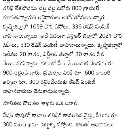
తనిఖీ లేకపోవడం వల్ల వల్ల కిలోకు 800 గ్రాములే
తూగుతున్నాయని లబ్ధిదారులు లబోదిబోమంటున్నారు.
కృష్ణాజిల్లాలో 1059 చౌక డిపోలు, 336 రేషన్‌ పంపిణీ
వాహనాలున్నాయి. అదే విధంగా ఎన్టీఆర్‌ జిల్లాలో 2021 చౌక
డిపోలు, 530 రేషన్‌ పంపిణీ వాహనాలున్నాయి. కృష్ణాజిల్లాలో
ఇటీవల 20 శాతం, ఎన్టీఆర్‌ జిల్లాలో 30 శాతం సీల్‌
వేయించుకున్నారు. గతంలో సీల్‌ వేయించుకునేందుకు రూ.
900 చెల్లించే వారు. ప్రభుత్వం వీరికి రూ. 600 రాయితీ
ఇచ్చినా రూ. 300 చెల్లించేందుకు రేషన్‌ పంపిణీ
వాహనదారులు వెనుకాడుతున్నారు.
తూనికలు కొలతల శాఖకు ఒక సవాల్‌..
రేషన్‌ షాపులో కాటాల తనిఖీకి కావలసిన వైర్లు, సీలుకు రూ.
300 మించి ఖర్చు పెట్టాల్సి వస్తోంది. దాంతో అధికారులు