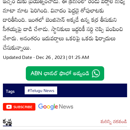
ఇచ్చేం దుకు ప్రయత్నించాడు. ఈ క్రమంలో రెండు వర్గాల మధ్య
మాటా మాట పెరిగింది. వివాదం పెద్దదై తోపులాటకు
దారితీసింది. ఇంతలో బెంజిమెన్‌ అక్కడే ఉన్న కర్ర తీసుకుని
సీతయ్యపై దాడి చేశాడు. స్థానికులు ఇద్దరికీ సర్ది చెప్పి పంపించి
వేశారు. అనంతరం ఇరువర్గాలు ఒకరిపై ఒకరు ఫిర్యాదులు
చేసుకున్నాయి.
Updated Date - Dec 26 , 2023 | 01:25 AM
#Telugu News
Tags
SUBSCRIBE
కృష్ణ
మరిన్ని చదవండి