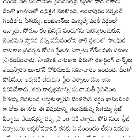
చెందిన నేత పంచాయతీ ప్రెసిడెంట్‌పై కర్రతో దాడి చేశాడు.
దీంతో గ్రామంలో ఉద్రిక్తత నెలకొంది. అంబాపురం సర్పంచ్‌
గండికోట సీతయ్య, బెంజిమెన్‌లు ఎమ్మెల్యే వంశీ వర్గంలో
ఉన్నారు. సోమవారం క్రిస్మస్‌ పండుగను పురస్కరించుకుని
బెంజిమెన్‌ స్థానిక చర్చి సమీపంలోని ఖాళీ స్థలంలో సాంఘిక
నాటకాల ప్రదర్శన కోసం స్టేజ్‌ను ఏర్పాటు చేసేందుకు పనులు
ప్రారంభించాడు. సాంఘిక నాటకాల పేరుతో రికార్డింగ్‌ డాన్స్‌లు
వేయిస్తారని టూటౌన్‌ పోలీసులకు సమాచారం అందింది. దీంతో
పోలీసులు అక్కడికి చేరుకుని స్టేజ్‌ ఏర్పాటు పను లను
నిలిపివేశారు. తమ కార్యక్రమాన్ని పంచాయతీ ప్రెసిడెంట్‌
సీతయ్య వెనకుండి అడ్డుకున్నారని బెంజిమెన్‌ వర్గం భావించింది.
ఆ నోట ఈ నోట ఈ విషయాన్ని తెలుసుకున్న సీతయ్య స్టేజ్‌
ఏర్పాటు చేయిస్తున్న చర్చి ప్రాంతానికి వెళ్లాడు. పోలీ సులు స్టేజీ
ఏర్పాటును అడ్డుకోవడానికి తనకు ఏ సంబంధం లేదని వివరణ