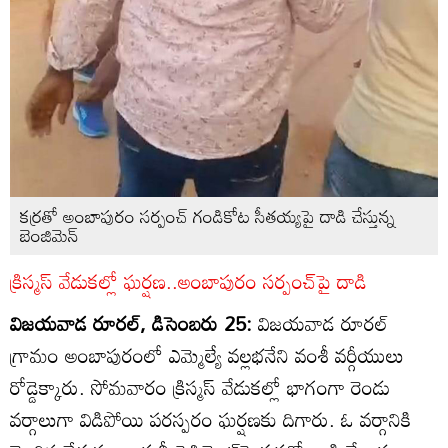
కర్రతో అంబాపురం సర్పంచ్‌ గండికోట సీతయ్యపై దాడి చేస్తున్న
బెంజిమెన్‌
క్రిస్మస్‌ వేడుకల్లో ఘర్షణ..అంబాపురం సర్పంచ్‌పై దాడి
విజయవాడ రూరల్‌, డిసెంబరు 25:
విజయవాడ రూరల్‌
గ్రామం అంబాపురంలో ఎమ్మెల్యే వల్లభనేని వంశీ వర్గీయులు
రోడ్డెక్కారు. సోమవారం క్రిస్మస్‌ వేడుకల్లో భాగంగా రెండు
వర్గాలుగా విడిపోయి పరస్పరం ఘర్షణకు దిగారు. ఓ వర్గానికి