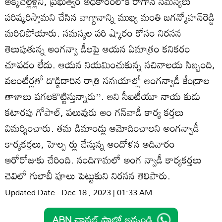
అక్కచెల్లెళ్లని, ప్రభుత్వం అధికారంలోకి రాగానే సమస్యలు
పరిష్కరిస్తామని చేసిన వాగ్దానాన్ని ముఖ్య మంతి జగన్మోహన్‌రెడ్డి
మరిచిపోయారు. సమస్యల పరి ష్కారం కోసం నిరసన
తెలుపుతున్న అంగన్వా డీలపై ఆయన ఏమాత్రం కనికరం
చూపడం లేదు. ఆయన నియమించుకున్న సచివాలయ సిబ్బంది,
వలంటీర్లతో దొడ్డిదారిన రాత్రి సమయాల్లో అంగన్వాడీ కేంద్రాల
తాళాలు పగలకొట్టిస్తున్నారు’’. అని సీఐటీయూ నాయ కుడు
కటారపు గోపాల్‌, పలువురు అం గన్‌వాడీ కార్య కర్తలు
విమర్శించారు. తమ డిమాండ్లు ఆమోదించాలని అంగన్వాడీ
కార్యకర్తలు, హెల్ప ర్లు చేస్తున్న ఆందోళన ఆదివారం
ఆరోరోజుకు చేరింది. నందిగామలో అంగ న్వాడీ కార్యకర్తలు
చెవిలో గులాబీ పూలు పెట్టుకుని నిరసన తెలిపారు.
Updated Date - Dec 18 , 2023 | 01:33 AM