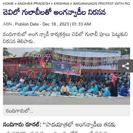
HOME
»
ANDHRA PRADESH
»
KRISHNA
»
ANGANWADIS PROTEST WITH ROSES
చెవిలో గులాబీలతో అంగన్వాడీల నిరసన
ABN
, Publish Date - Dec 18 , 2023 | 01:33 AM
నందిగామలో అంగ న్వాడీ కార్యకర్తలు చెవిలో గులాబీ పూలు పెట్టుకుని
నిరసన తెలిపారు.
నందిగామలో..
నందిగామ రూరల్‌: ‘
‘పాదయాత్రలో అంగన్వాడీలు తనకు