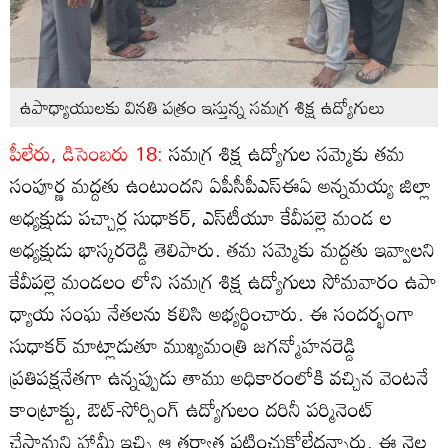
ఉపాధ్యాయులకు వినతి పత్రం ఇస్తున్న సమగ్ర శిక్ష ఉద్యోగులు
పీలేరు, డిసెంబరు 18:
సమగ్ర శిక్ష ఉద్యోగుల సమ్మెకు తమ
సంపూర్ణ మద్దతు ఉంటుందని ఏపీసీపీఎస్‌ఈఏ అన్నమయ్య జిల్లా
అధ్యక్షుడు పచ్చార్ల సుధాకర్‌, ఎస్‌టీయూ కేవీపల్లె మండ ల
అధ్యక్షుడు భాస్కరరెడ్డి తెలిపారు. తమ సమ్మెకు మద్దతు ఇవ్వాలని
కేవీపల్లె మండలం లోని సమగ్ర శిక్ష ఉద్యోగులు సోమవారం ఉపా
ధ్యాయ సంఘ నేతలను కలిసి అభ్యర్థించారు. ఈ సందర్భంగా
సుధాకర్‌ మాట్లాడుతూ ముఖ్యమంత్రి జగన్మోహనరెడ్డి
ప్రతిపక్షనేతగా ఉన్నప్పుడు తాము అధికారంలోకి వచ్చిన వెంటనే
కాంట్రాక్టు, ఔట్‌-సోర్సింగ్‌ ఉద్యోగులం దరినీ పర్మినెంట్‌
చేస్తామని హామీ ఇచ్చి ఆ తర్వాత పట్టించుకోలేదన్నారు. ఈ నెల