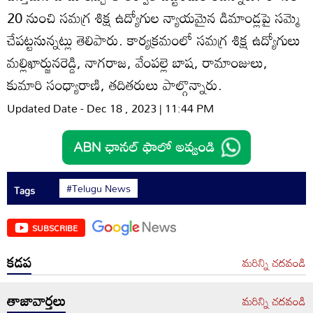
20 నుంచి సమగ్ర శిక్ష ఉద్యోగుల న్యాయమైన డిమాండ్లపై సమ్మె
చేపట్టనున్నట్లు తెలిపారు. కార్యక్రమంలో సమగ్ర శిక్ష ఉద్యోగులు
మల్లిఖార్జునరెడ్డి, నాగరాజ, వేంపల్లె బాష, రామాంజులు,
కుమారి సంధ్యారాణి, తదితరులు పాల్గొన్నారు.
Updated Date - Dec 18 , 2023 | 11:44 PM
#Telugu News
Tags
SUBSCRIBE
కడప
మరిన్ని చదవండి
తాజావార్తలు
మరిన్ని చదవండి