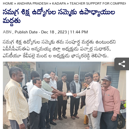
HOME
»
ANDHRA PRADESH
»
KADAPA
»
TEACHER SUPPORT FOR COMPREHE
సమగ్ర శిక్ష ఉద్యోగుల సమ్మెకు ఉపాధ్యాయుల
మద్దతు
ABN
, Publish Date - Dec 18 , 2023 | 11:44 PM
సమగ్ర శిక్ష ఉద్యోగుల సమ్మెకు తమ సంపూర్ణ మద్దతు ఉంటుందని
ఏపీసీపీఎస్‌ఈఏ అన్నమయ్య జిల్లా అధ్యక్షుడు పచ్చార్ల సుధాకర్‌,
ఎస్‌టీయూ కేవీపల్లె మండ ల అధ్యక్షుడు భాస్కరరెడ్డి తెలిపారు.