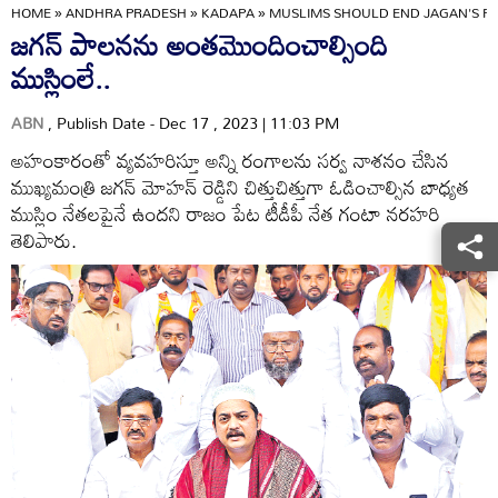
HOME
»
ANDHRA PRADESH
»
KADAPA
»
MUSLIMS SHOULD END JAGAN'S RE
జగన్‌ పాలనను అంతమొందించాల్సింది
ముస్లింలే..
ABN
, Publish Date - Dec 17 , 2023 | 11:03 PM
అహంకారంతో వ్యవహరిస్తూ అన్ని రంగాలను సర్వ నాశనం చేసిన
ముఖ్యమంత్రి జగన్‌ మోహన్‌ రెడ్డిని చిత్తుచిత్తుగా ఓడించాల్సిన బాధ్యత
ముస్లిం నేతలపైనే ఉందని రాజం పేట టీడీపీ నేత గంటా నరహరి
తెలిపారు.