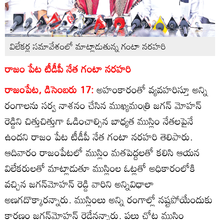
విలేకర్ల సమావేశంలో మాట్లాడుతున్న గంటా నరహరి
రాజం పేట టీడీపీ నేత గంటా నరహరి
రాజంపేట, డిసెంబరు 17:
అహంకారంతో వ్యవహరిస్తూ అన్ని
రంగాలను సర్వ నాశనం చేసిన ముఖ్యమంత్రి జగన్‌ మోహన్‌
రెడ్డిని చిత్తుచిత్తుగా ఓడించాల్సిన బాధ్యత ముస్లిం నేతలపైనే
ఉందని రాజం పేట టీడీపీ నేత గంటా నరహరి తెలిపారు.
ఆదివారం రాజంపేటలో ముస్లిం మతపెద్దలతో కలిసి ఆయన
విలేకరులతో మాట్లాడుతూ ముస్లింల ఓట్లతో అధికారంలోకి
వచ్చిన జగన్‌మోహన్‌ రెడ్డి వారిని అన్నివిధాలా
అణగదొక్కారన్నారు. ముస్లింలు అన్ని రంగాల్లో నష్టపోయేందుకు
కారణం జగన్‌మోహన్‌ రెడ్డేనన్నారు. పలు చోట్ల ముస్లిం