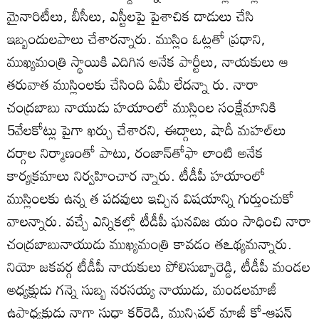
మైనారిటీలు, బీసీలు, ఎస్టీలపై పైశాచిక దాడులు చేసి
ఇబ్బందులపాలు చేశారన్నారు. ముస్లిం ఓట్లతో ప్రధాని,
ముఖ్యమంత్రి స్థాయికి ఎదిగిన అనేక పార్టీలు, నాయకులు ఆ
తరువాత ముస్లింలకు చేసింది ఏమీ లేదన్నా రు. నారా
చంద్రబాబు నాయుడు హయాంలో ముస్లింల సంక్షేమానికి
5వేలకోట్లు పైగా ఖర్చు చేశారని, ఈద్గాలు, షాదీ మహల్‌లు
దర్గాల నిర్మాణంతో పాటు, రంజాన్‌తోఫా లాంటి అనేక
కార్యక్రమాలు నిర్వహించార న్నారు. టీడీపీ హయాంలో
ముస్లింలకు ఉన్న త పదవులు ఇచ్చిన విషయాన్ని గుర్తుంచుకో
వాలన్నారు. వచ్చే ఎన్నికల్లో టీడీపీ ఘనవిజ యం సాధించి నారా
చంద్రబాబునాయుడు ముఖ్యమంత్రి కావడం తఽథ్యమన్నారు.
నియో జకవర్గ టీడీపీ నాయకులు పోలిసుబ్బారెడ్డి, టీడీపీ మండల
అధ్యక్షుడు గన్నె సుబ్బ నరసయ్య నాయుడు, మండలమాజీ
ఉపాధ్యక్షుడు నాగా సుధా కర్‌రెడ్డి, మున్సిపల్‌ మాజీ కో-ఆప్షన్‌