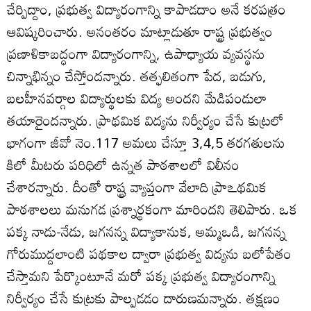
చేర్పిద్దాం, ప్రభుత్వ విద్యారంగాన్ని కాపాడదాం అనే కరపత్రం
ఆవిష్కరించారు. అనంతరం మాట్లాడుతూ రాష్ట్ర ప్రభుత్వం
ప్రణాళికాబద్ధంగా విద్యారంగాన్ని, ఉపాధ్యాయ వ్యవస్థను
చిన్నాభిన్నం చేస్తోందన్నారు. తత్ఫలితంగా పేద, బడుగు,
బలహీనవర్గాల విద్యార్థులకు విద్య అందని మేడిపండులా
తయారైందన్నారు. ప్రాథమిక విద్యను నిర్వీర్యం చేసే కుట్రలో
భాగంగా జీవో నెం.117 అమలు చేస్తూ 3,4,5 తరగతులను
కిలో మీటరు పరిధిలో ఉన్నత పాఠశాలలో విలీనం
చేశారన్నారు. దీంతో రాష్ట్ర వ్యాప్తంగా వేలాది ప్రాఽథమిక
పాఠశాలలు మనుగడ ప్రశ్నార్థకంగా మారిందని తెలిపారు. ఒక
పక్క నాడు-నేడు, జగనన్న విద్యాకానుక, అమ్మఒడి, జగనన్న
గోరుముద్దలాంటి పథకాల ద్వారా ప్రభుత్వ విద్యను బలోపేతం
చేస్తామని పేర్కొంటూనే మరో పక్క ప్రభుత్వ విద్యారంగాన్ని
నిర్వీర్యం చేసే కుట్రకు పాల్పడడం దారుణమన్నారు. తక్షణం