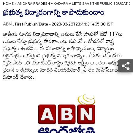
HOME
»
ANDHRA PRADESH
»
KADAPA
»
LET'S SAVE THE PUBLIC EDUCATI
ప్రభుత్వ విద్యారంగాన్ని కాపాడుకుందాం
ABN
, First Publish Date - 2023-06-26T23:44:31+05:30 IST
జాతీయ నూతన విద్యావిధానాన్ని అమలు చేసే సాకుతో జీవో 117ను
అమలు చేస్తూ ప్రభుత్వ పాఠశాలలను కుదించే ఆలోచనలో రాష్ట్ర
ప్రభుత్వం ఉందని... ఈ ప్రమాదాన్ని ఉపాధ్యాయులు, విద్యార్థుల
తల్లిదండ్రులు గుర్తించి ప్రభుత్వ విద్యారంగాన్ని బలోపేతం చేసేందుకు
కృషి చేయాలని యూటీఎఫ్‌ రాష్ట్రకార్యదర్శి లక్ష్మీరాజా, జిల్లా అధ్యక్ష
ప్రధాన కార్యదర్శులు మాదన విజయకుమార్‌, పాలెం మహే్‌షబాబు
డిమాండ్‌ చేశారు.