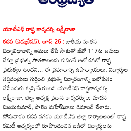
యూటీఎఫ్‌ రాష్ట్ర కార్యదర్శి లక్ష్మీరాజా
కడప (ఎడ్యుకేషన్‌), జూన్‌ 26 :
జాతీయ నూతన
విద్యావిధానాన్ని అమలు చేసే సాకుతో జీవో 117ను అమలు
చేస్తూ ప్రభుత్వ పాఠశాలలను కుదించే ఆలోచనలో రాష్ట్ర
ప్రభుత్వం ఉందని... ఈ ప్రమాదాన్ని ఉపాధ్యాయులు, విద్యార్థుల
తల్లిదండ్రులు గుర్తించి ప్రభుత్వ విద్యారంగాన్ని బలోపేతం
చేసేందుకు కృషి చేయాలని యూటీఎఫ్‌ రాష్ట్రకార్యదర్శి
లక్ష్మీరాజా, జిల్లా అధ్యక్ష ప్రధాన కార్యదర్శులు మాదన
విజయకుమార్‌, పాలెం మహే్‌షబాబు డిమాండ్‌ చేశారు.
సోమవారం కడప నగరం యూటీఎ్‌ఫ జిల్లా కార్యాలలంలో రాష్ట్ర
కమిటీ ఆధ్వర్యంలో రూపొందించిన బడిలో విద్యార్థులను