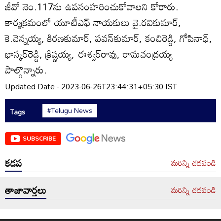
జీవో నెం.117ను ఉపసంహరించుకోవాలని కోరారు.
కార్యక్రమంలో యూటీఎఫ్‌ నాయకులు వై.రవికుమార్‌,
కె.చెన్నయ్య, కిరణకుమార్‌, పవన్‌కుమార్‌, కంచిరెడ్డి, గోపినాధ్‌,
భాస్కర్‌రెడ్డి, క్రిష్ణయ్య, ఈశ్వర్‌రావు, రామచంద్రయ్య
పాల్గొన్నారు.
Updated Date - 2023-06-26T23:44:31+05:30 IST
#Telugu News
Tags
SUBSCRIBE
కడప
మరిన్ని చదవండి
తాజావార్తలు
మరిన్ని చదవండి