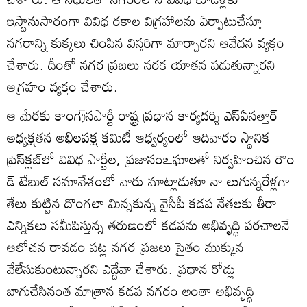
ఇస్టానుసారంగా వివిధ రకాల విగ్రహాలను ఏర్పాటుచేస్తూ
నగరాన్ని కుక్కలు చింపిన విస్తరిగా మార్చారని ఆవేదన వ్యక్తం
చేశారు. దీంతో నగర ప్రజలు నరక యాతన పడుతున్నారని
ఆగ్రహం వ్యక్తం చేశారు.
ఆ మేరకు కాంగ్రె్‌సపార్టీ రాష్ట్ర ప్రధాన కార్యదర్శి ఎస్‌ఏసత్తార్‌
అధ్యక్షతన అఖిలపక్ష కమిటీ ఆధ్వర్యంలో ఆదివారం స్థానిక
ప్రెస్‌క్లబ్‌లో వివిధ పార్టీల, ప్రజాసంఽఘాలతో నిర్వహించిన రౌం
డ్‌ టేబుల్‌ సమావేశంలో వారు మాట్లాడుతూ నా లుగున్నరేళ్లగా
తేలు కుట్టిన దొంగలా మిన్నకున్న వైసీపీ కడప నేతలకు తీరా
ఎన్నికలు సమీపిస్తున్న తరుణంలో కడపను అభివృద్ధి పరచాలనే
ఆలోచన రావడం పట్ల నగర ప్రజలు సైతం ముక్కున
వేలేసుకుంటున్నారని ఎద్దేవా చేశారు. ప్రధాన రోడ్లు
బాగుచేసినంత మాత్రాన కడప నగరం అంతా అభివృద్ధి