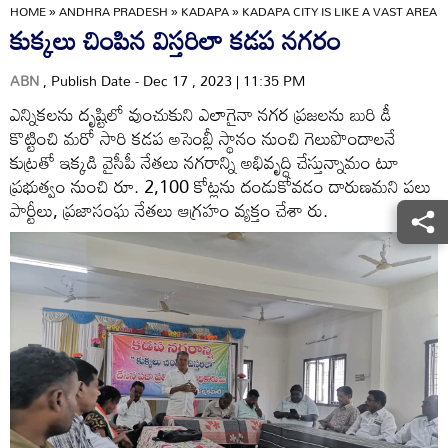
HOME
»
ANDHRA PRADESH
»
KADAPA
»
KADAPA CITY IS LIKE A VAST AREA
కుక్కలు చింపిన విస్తరిలా కడప నగరం
ABN
, Publish Date - Dec 17 , 2023 | 11:35 PM
ఎన్నికలను దృష్టిలో వుంచుకుని ఎలాగైనా నగర ప్రజలను బురి డీ
కొట్టించి మరో సారి కడప అసెంబ్లీ స్థానం నుంచి గెలుపొందాలనే
కుట్రతో ఇక్కడి వైసీపీ నేతలు నగరాన్ని అభివృద్ధి చేస్తున్నామం టూ
ప్రభుత్వం నుంచి రూ. 2,100 కోట్లను దండుకోవడం దారుణమని పలు
పార్టీలు, ప్రజాసంఘ నేతలు ఆగ్రహం వ్యక్తం చేశా రు.