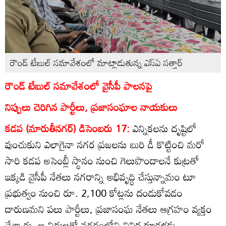
రౌండ్‌ టేబుల్‌ సమావేశంలో మాట్లాడుతున్న ఎస్‌ఏ సత్తార్‌
రౌండ్‌ టేబుల్‌ సమావేశంలో వైసీపీ పాలనపై
నిప్పులు చెరిగిన పార్టీలు, ప్రజాసంఘాల నాయకులు
కడప (మారుతీనగర్‌) డిసెంబరు 17:
ఎన్నికలను దృష్టిలో
వుంచుకుని ఎలాగైనా నగర ప్రజలను బురి డీ కొట్టించి మరో
సారి కడప అసెంబ్లీ స్థానం నుంచి గెలుపొందాలనే కుట్రతో
ఇక్కడి వైసీపీ నేతలు నగరాన్ని అభివృద్ధి చేస్తున్నామం టూ
ప్రభుత్వం నుంచి రూ. 2,100 కోట్లను దండుకోవడం
దారుణమని పలు పార్టీలు, ప్రజాసంఘ నేతలు ఆగ్రహం వ్యక్తం
చేశా రు. ఆ నిధులతో నగరంలోని వివిధ కూడళ్లకు