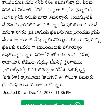
కాబడిందనుకోవడం వైసీపీ నేతల అవివేకమన్నారు. పేదలు
నివశించే ప్రదేశాల్లో నేటికీ సమస్య లు తిష్టవేసి వున్నాయనే
సంగతి వైసీపీ నేతలకు కూడా తెలుసన్నారు. అయినప్పటికీ
మేడిపండు పైకి నిగనిగలాడుతున్నా లోన పురుగులుంటాయనే
విధంగా నగరం పైకి బాగుచేసి ప్రజలను నమ్మించేందుకు వైసీపీ
నేతలు నానా యాగి చేస్తున్నారని విమర్శించారు. ఈ విషయాన్ని
ప్రజలకు సవివరం గా వివరించేందుకు సమాయత్తం
అవుతున్నామన్నారు. సమావేశంలో గాలి చంద్ర, (సీపీఐ)
రామ్మోహన్‌ (సీపీఎం) గుర్రప్ప (బీఎస్పీ) శ్రీనివాసులు
(ఆమ్‌ఆద్మీపార్టీ) రవిశంకర్‌రెడ్డి (ఆర్‌సీపీ) దేవరశ్రీకృష్ణ
(లోక్‌సత్తా) శ్యామలాదేవి (కాంగ్రె్‌స) తో పాటుగా పలువురు
ప్రజాసంఘాల నాయకులు పాల్గొన్నారు.
Updated Date - Dec 17 , 2023 | 11:35 PM