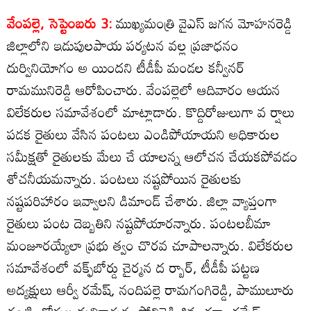
వేంపల్లె, సెప్టెంబరు 3:
ముఖ్యమంత్రి వైఎస్‌ జగన మోహనరెడ్డి
జిల్లాలోని ఇడుపులపాయ పర్యటన వల్ల ప్రజాధనం
దుర్వినియోగం అ యిందని టీడీపీ మండల కన్వీనర్‌
రామమునిరెడ్డి ఆరోపించారు. వేంపల్లెలో ఆదివారం ఆయన
విలేకరుల సమావేశంలో మాట్లాడారు. కొద్దిరోజులుగా వ ర్షాలు
పడక రైతులు వేసిన పంటలు ఎండిపోయాయని అధికారుల
సమీక్షతో రైతులకు మేలు చే యాలన్న ఆలోచన చేయకపోవడం
శోచనీయమన్నారు. పంటలు నష్టపోయిన రైతులకు
నష్టపరిహారం ఇవ్వాలని డిమాండ్‌ చేశారు. జిల్లా వ్యాప్తంగా
రైతులు పంట దెబ్బతిని నష్టపోయారన్నారు. పంటలబీమా
మంజూరయ్యేలా ప్రభు త్వం చొరవ చూపాలన్నారు. విలేకరుల
సమావేశంలో వక్ఫ్‌బోర్డు చైర్మన ద ర్బార్‌, టీడీపీ పట్టణ
అద్యక్షులు ఆర్వీ రమేష్‌, నందిపల్లె రామగంగిరెడ్డి, పాములూరు