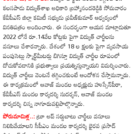
కలసపాడు విద్యుత్‌శాఖ అధికారి బ్రహ్మానందరెడ్డికి సోమవారం
కేవీపీఎస్‌ జిల్లా కమిటీ సభ్యుడు ప్రవీణ్‌కుమార్‌ ఆధ్వర్యంలో
వినతిపత్రం అందించారు. ఈ సందర్భంగా ఆయన మాట్లాడుతూ
2022 లోనే రూ.14వేల కోట్లకు పైగా విద్యుత్‌ చార్జీలను
వసూలు చేశారన్నారు. దేశంలో 18 ల క్షలకు పైగా వ్యవసాయ
పంపుసెట్లు స్మార్ట్‌మీటర్లు బిగిస్తూ విద్యుత్‌ చార్జీల రూపంలో
దోచుకోవడానికి ప్రభుత్వాలు ప్రయత్నిస్తున్నాయని విమర్శించారు.
విద్యుత్‌ చార్జీలు వెంటనే తగ్గించకుంటే ఆందోళన చేస్తామన్నారు.
ఈ కార్యక్రమంలో ఆవాజ్‌ మండల అధ్యక్షుడు హుస్సేన్‌పీరా,
కేవీపీఎస్‌ మండల కార్యదర్శి సుదర్శన్‌, ఆవాజ్‌ మండల
కార్యదర్శి చిన్న నాగూరువల్లిపాల్గొన్నారు.
పోరుమామిళ్ల..:
ట్రూ అప్‌ సర్దుబాటు చార్జీలు వసూలు
నిలిపివేయాలని సీపీఎం మండల కార్యదర్శి భైరవ ప్రసాద్‌