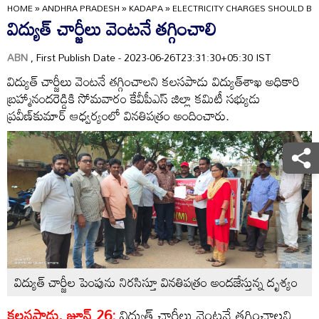
HOME
»
ANDHRA PRADESH
»
KADAPA
»
ELECTRICITY CHARGES SHOULD BE
విద్యుత్‌ చార్జీలు వెంటనే తగ్గించాలి
ABN
, First Publish Date - 2023-06-26T23:31:30+05:30 IST
విద్యుత్‌ చార్జీలు వెంటనే తగ్గించాలని కలసపాడు విద్యుత్‌శాఖ అధికారి
బ్రహ్మానందరెడ్డికి సోమవారం కేవీపీఎస్‌ జిల్లా కమిటీ సభ్యుడు
ప్రవీణ్‌కుమార్‌ ఆధ్వర్యంలో వినతిపత్రం అందించారు.
విద్యుత్‌ చార్జీల పెంపును నిరసిస్తూ వినతిపత్రం అందజేస్తున్న దృశ్యం
కలసపాడు, జూన్‌ 26:
విద్యుత్‌ చార్జీలు వెంటనే తగ్గించాలని