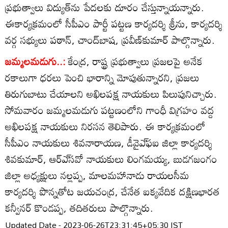
ప్రభుత్వాలు విద్యుత్‌ను పేదలకు దూరం చేస్తున్నాయన్నారు.
ఈకార్యక్రమంలో సీపీఎం పార్టీ పట్టణ కార్యదర్శి శ్రీను, కార్యదర్శి
వర్గ సభ్యులు పఠాన్‌, చాంద్‌బాష, ప్రవీణ్‌కుమార్‌ పాల్గొన్నారు.
జమ్మలమడుగు..:
కేంద్ర, రాష్ట్ర ప్రభుత్వాలు ప్రజలపై అనేక
రకాలుగా ధరలు పెంచి భారాన్ని మోపుతున్నారని, ప్రజలు
తిరుగుబాటు చేయాలని అఖిలపక్ష నాయకులు పిలుపునిచ్చారు.
సోమవారం జమ్మలమడుగు పట్టణంలోని గాంధీ విగ్రహం వద్ద
అఖిలపక్ష నాయకులు నిరసన తెలిపారు. ఈ కార్యక్రమంలో
సీపీఎం నాయకులు శివనారాయణ, డీవైఎ్‌ఫఐ జిల్లా కార్యదర్శి
శివకుమార్‌, ఆర్‌ఎ్‌సవో నాయకులు లింగమయ్య, బుడగజంగం
జిల్లా అధ్యక్షులు నల్లప్ప, మాలమహానాడు రాయలసీమ
కార్యదర్శి పొన్నతోట జయచంద్ర, చేనేత ఐక్యవేదిక దక్షిణభారత
కన్వీనర్‌ కొండప్ప, తదితరులు పాల్గొన్నారు.
Updated Date - 2023-06-26T23:31:45+05:30 IST