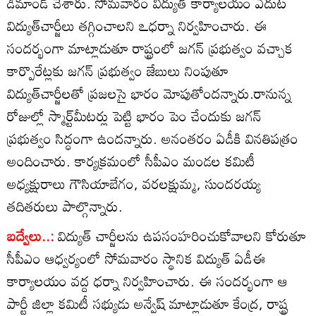
డిమాండ్‌ చేశారు. సోమవారం విద్యుత్‌ కార్యాలయం ఎదుట
విద్యుత్‌చార్జీలు తగ్గించాలని ఽధర్నా నిర్వహించారు. ఈ
సందర్భంగా మాట్లాడుతూ రాష్ట్రంలో జగన్‌ ప్రభుత్వం వచ్చాక
కార్పొరేట్లకు జగన్‌ ప్రభుత్వం జేబులు నింపుతూ
విద్యుత్‌చార్జీలతో ప్రజలసై భారం మోపుతోందన్నారు.రానున్న
రోజుల్లో స్మార్ట్‌మీటర్లు పెట్టి భారం పెం చేందుకు జగన్‌
ప్రభుత్వం సిద్ధంగా ఉందన్నారు. అనంతరం ఏడీకి వినతిపత్రం
అందించారు. కార్యక్రమంలో సీపీఎం మండల కమిటీ
అధ్యక్షురాలు గౌసియాబేగం, వరలక్షుమ్మ, సుందరయ్య
తదితరులు పాల్గొన్నారు.
బద్వేలు..:
విద్యుత్‌ చార్జీలను ఉపసంహరించుకోవాలని కోరుతూ
సీపీఎం ఆధ్వర్యంలో సోమవారం స్థానిక విద్యుత్‌ ఏడీఈ
కార్యాలయం వద్ద ధర్నా నిర్వహించారు. ఈ సందర్భంగా ఆ
పార్టీ జిల్లా కమిటీ సభ్యుడు అన్వేష్‌ మాట్లాడుతూ కేంద్ర, రాష్ట్ర