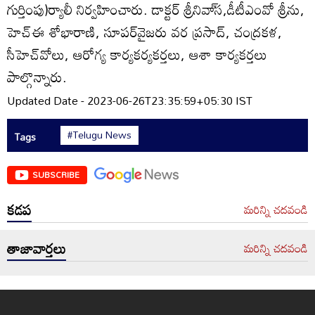
గుర్తింపు)ర్యాలీ నిర్వహించారు. డాక్టర్‌ శ్రీనివా్‌స,డీటీఎంవో శ్రీను,
హెచ్‌ఈ శోభారాణి, సూపర్‌వైజరు వర ప్రసాద్‌, చంద్రకళ,
సీహెచ్‌వోలు, ఆరోగ్య కార్యకర్యకర్తలు, ఆశా కార్యకర్తలు
పాల్గొన్నారు.
Updated Date - 2023-06-26T23:35:59+05:30 IST
#Telugu News
Tags
SUBSCRIBE
కడప
మరిన్ని చదవండి
తాజావార్తలు
మరిన్ని చదవండి