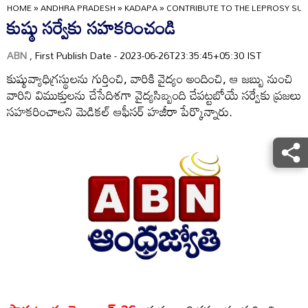
HOME
»
ANDHRA PRADESH
»
KADAPA
»
CONTRIBUTE TO THE LEPROSY SU
కుష్ఠు సర్వేకు సహకరించండి
ABN
, First Publish Date - 2023-06-26T23:35:45+05:30 IST
కుష్ఠువ్యాధిగ్రస్థులను గుర్తించి, వారికి వైద్యం అందించి, ఆ జబ్బు నుంచి
వారిని విముక్తులను చేసేదిశగా వైద్యసిబ్బంది చేపట్టబోయే సర్వేకు ప్రజలు
సహకరించాలని మెడికల్‌ ఆఫీసర్‌ హజీరా పేర్కొన్నారు.