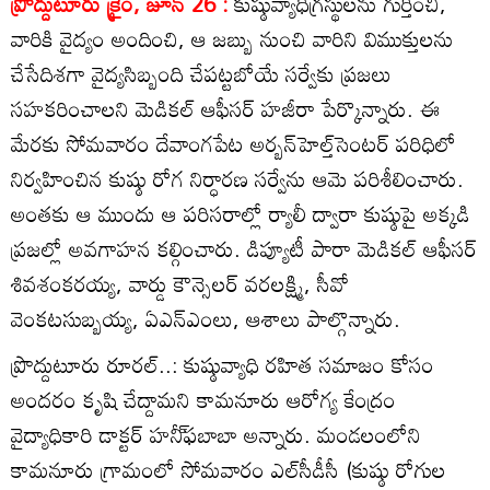
ప్రొద్దుటూరు క్రైం, జూన్‌ 26 :
కుష్ఠువ్యాధిగ్రస్థులను గుర్తించి,
వారికి వైద్యం అందించి, ఆ జబ్బు నుంచి వారిని విముక్తులను
చేసేదిశగా వైద్యసిబ్బంది చేపట్టబోయే సర్వేకు ప్రజలు
సహకరించాలని మెడికల్‌ ఆఫీసర్‌ హజీరా పేర్కొన్నారు. ఈ
మేరకు సోమవారం దేవాంగపేట అర్బన్‌హెల్త్‌సెంటర్‌ పరిధిలో
నిర్వహించిన కుష్ఠు రోగ నిర్ధారణ సర్వేను ఆమె పరిశీలించారు.
అంతకు ఆ ముందు ఆ పరిసరాల్లో ర్యాలీ ద్వారా కుష్ఠుపై అక్కడి
ప్రజల్లో అవగాహన కల్గించారు. డిప్యూటీ పారా మెడికల్‌ ఆఫీసర్‌
శివశంకరయ్య, వార్డు కౌన్సెలర్‌ వరలక్ష్మి, సీవో
వెంకటసుబ్బయ్య, ఏఎన్‌ఎంలు, ఆశాలు పాల్గొన్నారు.
ప్రొద్దుటూరు రూరల్‌..: కుష్ఠువ్యాధి రహిత సమాజం కోసం
అందరం కృషి చేద్దామని కామనూరు ఆరోగ్య కేంద్రం
వైద్యాధికారి డాక్టర్‌ హనీ్‌ఫబాబా అన్నారు. మండలంలోని
కామనూరు గ్రామంలో సోమవారం ఎల్‌సీడీసీ (కుష్ఠు రోగుల