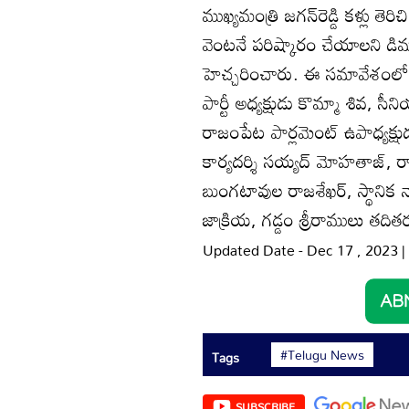
ముఖ్యమంత్రి జగన్‌రెడ్డి కళ్లు తె
వెంటనే పరిష్కారం చేయాలని డిమా
హెచ్చరించారు. ఈ సమావేశంలో ప
పార్టీ అధ్యక్షుడు కొమ్మా శివ, 
రాజంపేట పార్లమెంట్‌ ఉపాధ్యక్షు
కార్యదర్శి సయ్యద్‌ మోహతాజ్‌, ర
బుంగటావుల రాజశేఖర్‌, స్థానిక
జాక్రియ, గడ్డం శ్రీరాములు తదితర
Updated Date - Dec 17 , 2023 
#Telugu News
Tags
SUBSCRIBE