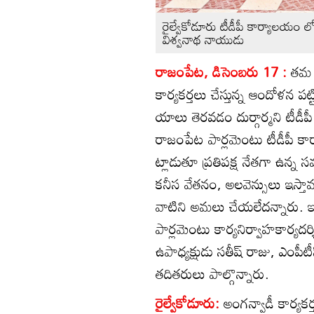
రైల్వేకోడూరు టీడీపీ కార్యాలయం 
విశ్వనాథ నాయుడు
రాజంపేట, డిసెంబరు 17 :
తమ స
కార్యకర్తలు చేస్తున్న ఆందోళన ప
యాలు తెరవడం దుర్గార్మని టీడీపీ
రాజంపేట పార్లమెంటు టీడీపీ 
ట్లాడుతూ ప్రతిపక్ష నేతగా ఉన్న 
కనీస వేతనం, అలవెన్సులు ఇస్తామని 
వాటిని అమలు చేయలేదన్నారు. ఇక
పార్లమెంటు కార్యనిర్వాహకార్యద
ఉపాధ్యక్షుడు సతీష్‌ రాజు, ఎంప
తదితరులు పాల్గొన్నారు.
రైల్వేకోడూరు:
అంగన్వాడీ కార్యక