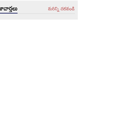
ావార్తలు
మరిన్ని చదవండి