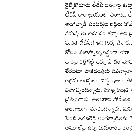
రైల్వేకోడూరు టీడీపీ ఇన్‌చార్జ్‌
టీడీపీ కార్యాలయంలో ఏర్పాటు
అంగన్వాడీ సెంటర్లను బద్దలు కొట
సమస్య లు అడగడం తప్పా అని ప్ర
ఘనత టీడీపీదే అని గుర్తు చేశారు
కోసం ప్రజాస్వామ్యబద్ధంగా పోరా టా
వారిపై కక్షగట్టి ఉక్కు పాదం 
లేరంటూ ఊకదంపుడు ఉపన్యాసాలు ద
అక్రమ అరెస్టులు, నిర్బంధాలు,
ఏమొచ్చిందన్నారు. ముఖ్యమంత్రి న
ప్రశ్నించారు. అలవిగాని హామీలి
అలవాటుగా మారిందన్నారు. మహిళా
పెంచి జగన్‌రెడ్డి అంగన్వాడీలను
అమూల్‌పై ఉన్న మమకారం ఆంధ్రప్ర