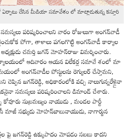
లో ఏర్పాటు చేసిన మీడియా సమావేశం లో మాట్లాడుతున్న కస్తూరి
మస్యలు పరిష్కరించాలని వారం రోజులుగా అంగన్‌వాడీ
ట్టించుకోక పోగా, తాళాలు పగలగొట్టి అంగన్‌వాడీ కార్యాల
 అధ్యక్షుడు చమర్తి జగన్‌ మోహన్‌రాజు విమర్శించారు.
కార్యాలయంలో ఆదివారం ఆయన విలేకర్ల సమావే శంలో మా
సమయంలో అంగన్‌వాడీల పోస్టులను రెగ్యులర్‌ చేస్తామని,
చెప్పిన జగన్‌రెడ్డి, అధికారంలోకి వచ్చి నాలుగున్నరేళ్లైనా
నైనా సమస్యలు పరిష్కరించాలని డిమాండ్‌ చేశారు.
ర్శి కోవూరు సుబ్రమణ్యం నాయుడు , మండల పార్టీ
ీటీసీ మాజీ సభ్యుడు మోహన్‌బాబునాయుడు, నాగార్జున
ర్తల పై జగన్‌రెడ్డి ఉక్కుపాదం మోపడం సబబు కాదని