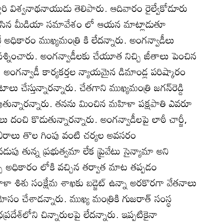
 కస్తూరి విశ్వనాథనాయుడు తెలిపారు. ఆదివారం రైల్వేకోడూరు
 చేసిన మీడియా సమావేశం లో ఆయన మాట్లాడుతూ
్టే అధికారం ముఖ్యమంత్రి కి లేదన్నారు. అంగన్వాడీలు
శ్నించారు. అంగన్వాడీలకు చేయూత నిచ్చి జీతాలు పెంచిన
. అంగన్వాడీ కార్యకర్తల న్యాయమైన డిమాండ్ల పరిష్కారం
లు చేస్తున్నారన్నారు. చేతగాని ముఖ్యమంత్రి జగన్‌రెడ్డి
మోపుతున్నారన్నారు. తనను మించిన మహిళా పక్షపాతి ఎవరూ
ంచి కొడుతున్నారన్నారు. అంగన్వాడీలపై లాఠీ చార్జీ,
 శిబిరాలు తొల గింపు వంటి చర్యల అవసరం
డుపు తున్న ప్రభుత్వమా లేక ప్రైవేటు సైన్యామా అని
చ్చి అధికారం లోకి వచ్చిన తర్వాత మాట తప్పడం
 శిశు సంక్షేమ శాఖకు బడ్జెట్‌ ఉన్నా అరకొరగా వేతనాలు
 మోసం చేశాడన్నారు. ముఖ్య మంత్రికి గుజరాత్‌ సంస్థ
దేశ్‌లోని చిన్నారులపై లేదన్నారు. ఇప్పటికైనా