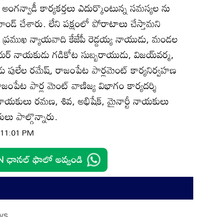
రిచి అంగన్వాడీ కార్యకర్తలు ఎదుర్కొంటున్న సమస్యల ను
ండ్‌ చేశారు. లేని పక్షంలో పోరాటాలు చేస్తామని
్రముఖ న్యాయవాది కేజేపీ రెడ్డయ్య నాయుడు, మండల
సీనియర్‌ నాయకుడు గడికోట సుబ్బరాయుడు, విజయ్‌వర్మ,
డు పులేల రమేష్‌, రాజంపేట పార్లమెంట్‌ కార్యనిర్వహణ
ాజంపేట పార్ల మెంట్‌ వాణిజ్య విభాగం కార్యదర్శి
 నాయకులు రమణ, శివ, అభిషేక్‌, మైనార్టీ నాయకులు
ులు పాల్గొన్నారు.
| 11:01 PM