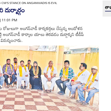
»
CM'S STANCE ON ANGANWADIS IS EVIL
తాజ
 దుర్మార్గం
 | 11:01 PM
రోజులుగా అంగన్‌వాడీ కార్యకర్తలు చేస్తున్న ఆందోళన
ి అంగన్‌వాడీ కార్యాల యాలు తెరవడం దుర్గార్మని టీడీపీ
 విమర్శించారు.