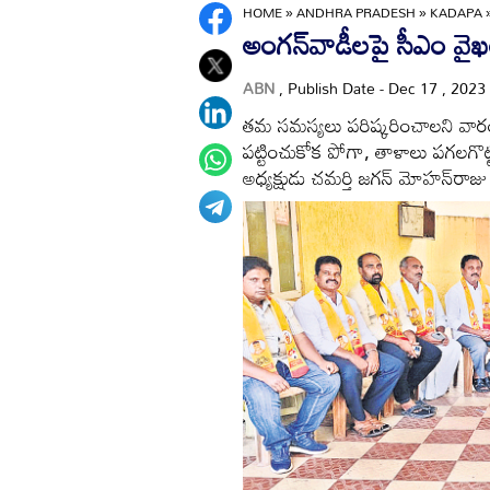
HOME
»
ANDHRA PRADESH
»
KADAPA
అంగన్‌వాడీలపై సీఎం వైఖరి
ABN
, Publish Date - Dec 17 , 2023
తమ సమస్యలు పరిష్కరించాలని వారం 
పట్టించుకోక పోగా, తాళాలు పగలగొట్ట
అధ్యక్షుడు చమర్తి జగన్‌ మోహన్‌రాజు