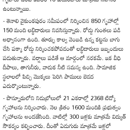
ఉంటున్నాయి.
- తెనాలి వైకుంఠపురం సమీపంలో నిర్మించిన 850 గృహాల్లో
150 మంది లబ్ధిదారులు నివసిస్తున్నారు. రోడ్డు గుంతలు పడి
అధ్వానంగా ఉంది. తూర్పు కాల్వ వెంబడి ఉన్న కట్టను బాగు
చేసి పక్కా రోడ్డు నిర్మించకపోవడంతో లబ్ధిదారులు ఇబ్బందులు
పడుతున్నారు. వర్షాలు పడితే ఆ మార్గంలో నరకమే. ఇక వీధి
దీపాలు, తాగునీరు, వాడుక నీటి సమస్య ఉంది. సామాజిక
స్థలాలలో పిచ్చి మొక్కలు పెరిగి పాములు బెడద
ఎదుర్కొంటున్నారు.
- పొన్నూరులోని నిడుబ్రోలులో 21 ఎకరాల్లో 2368 టిడ్కో
గృహాలను నిర్మించారు. నెల క్రితం 1600 మందికి ప్రభుత్వం
గృహాలను అందజేసింది. వాటిల్లో 300 ఇళ్లకు మాత్రమే విద్యుత్‌
సౌకర్యం కల్పించారు. దీంతో ఏడుగురు మాత్రమే ఇళ్లలో