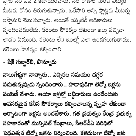
ప్లాట్‌ నెం ఎఫ్‌ 2 కేటాయించారు. నెల రోజుల నుంచి విద్యుత్‌
మీటరు కోసం తిరుగుతున్నాను. ఒకేసారి అన్ని ఫ్లాట్లకు మీటర్లు
ఇస్తామని చెబుతున్నారు. అయితే ఇప్పటికీ అధికారులు
స్పందించడంలేదు. కరెంటు సౌకర్యం లేకుండా ఇల్లు వచ్చినా
లాభం ఏముంది. కరెంటు లేని ఇంట్లో ఎలా ఉండగలుగుతాము.
కరెంటు సౌకర్యం కల్పించాలి.
- షేక్‌ గుల్జార్‌బి, పొన్నూరు
నాలుగేళ్లుగా నాన్చారు.. ఎన్నికల సమయం దగ్గర
పడుతున్నప్పుడు స్పందించారు.. హడావుడిగా టిడ్కో ఇళ్లను
పంపిణీ చేశారు. ఆయా ఇళ్లల్లో లబ్ధిదారులు ఉండేందుకు
అవసరమైన కనీస సౌకర్యాలు కల్పించాలన్న స్పృహ లేకుండా
ఆర్భాటంగా ఇళ్లను అందజేశారు. గత ప్రభుత్వం కేంద్ర ప్రభుత్వ
సహకారంతో మున్సిపల్‌ కేంద్రాలు, సీఆర్‌డీఏ పరిధిలో
పెద్దఎత్తున టిడ్కో ఇళ్లను నిర్మించింది. కళ్లెదుటగా టిడ్కో ఇళ్లు