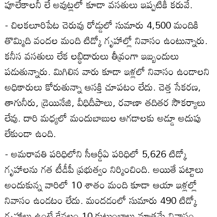
పూలేకాలనీ లే అవుట్లలో కూడా వసతులు ఇప్పటికీ కరువే.
- చిలకలూరిపేట చెరువు రోడ్డులో సుమారు 4,500 మందికి
తొమ్మిది వందల మంది టిడ్కో గృహాల్లో నివాసం ఉంటున్నారు.
కనీస వసతులు లేక లబ్ధిదారులు తీవ్రంగా ఇబ్బందులు
పడుతున్నారు. మిగిలిన వారు కూడా ఇళ్లలో నివాసం ఉండాలని
అధికారులు కోరుతున్నా ఆసక్తి చూపటం లేదు. చెత్త సేకరణ,
తాగునీరు, డ్రెయినేజి, వీధిదీపాలు, రవాణా తదితర సౌకర్యాలు
లేవు. దారి మధ్యలో మందుబాబుల ఆగడాలకు అడ్డూ అదుపు
లేకుండా ఉంది.
- అమరావతి పరిధిలోని సీఆర్డీఏ పరిధిలో 5,626 టిడ్కో
గృహాలను గత టీడీపీ ప్రభుత్వం నిర్మించింది. అయితే పట్టాలు
అందుకున్న వారిలో 10 శాతం మంది కూడా ఆయా ఇళ్లల్లో
నివాసం ఉండటం లేదు. మందడంలో సుమారు 490 టిడ్కో
గృహాలు ఉంటే కేవలం 10 కుటుంబాలు మాత్రమే నివాసం