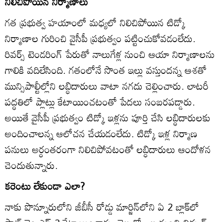
నిలిచిపోయిన నిర్మాణాలు
గత ప్రభుత్వ హయాంలో మధ్యలో నిలిచిపోయిన టిడ్కో
నిర్మాణాల గురించి వైసీపీ ప్రభుత్వం పట్టించుకోవడంలేదు.
రివర్స్‌ టెండరింగ్‌ పేరుతో నాలుగేళ్ల నుంచి ఆయా నిర్మాణాలను
గాలికి వదిలేసింది. గతంలోనే సొంత ఇల్లు వస్తుందన్న ఆశతో
మున్సిపాల్టీల్లోని లబ్ధిదారులు వాటా నగదు చెల్లించారు. లాటరీ
పద్ధతిలో ప్లాట్లు కేటాయించటంతో పేదలు సంబరపడ్డారు.
అయితే వైసీపీ ప్రభుత్వం టిడ్కో ఇళ్లను పూర్తి చేసి లబ్ధిదారులకు
అందించాలన్న ఆలోచన చేయడంలేదు. టిడ్కో ఇళ్ల నిర్మాణ
పనులు అర్ధంతరంగా నిలిచిపోవటంతో లబ్ధిదారులు ఆందోళన
చెందుతున్నారు.
కరెంటు లేకుండా ఎలా?
నాకు పొన్నూరులోని జీబీసీ రోడ్డు మార్జిన్‌లోని ఏ 2 బ్లాక్‌లో