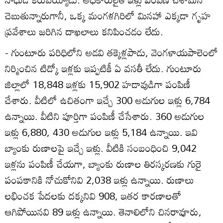
చెబుతున్నారుగానీ, ఒక్క మంగళగిరిలో మినహా ఎక్కడా గృహ
ప్రవేశాలు జరిగిన దాఖలాలు కనిపించడం లేదు.
- గుంటూరు పరిధిలోని అడవి తక్కెళ్లపాడు, వెంగళాయపాలెంలో
నిర్మించిన టిడ్కో ఇళ్లకు ఇప్పటికీ ఏ వసతీ లేదు. గుంటూరు
జిల్లాలో 18,848 ఇళ్లకు 15,902 హడావుడిగా పంపిణీ
చేశారు. వీటిలో ఉచితంగా ఇచ్చే 300 అడుగుల ఇళ్లు 6,784
ఉన్నాయి. వీటిని పూర్తిగా పంపిణీ చేసేశారు. 360 అడుగుల
ఇళ్లు 6,880, 430 అడుగుల ఇళ్లు 5,184 ఉన్నాయి. ఇవి
బ్యాంకు రుణాలపై ఇచ్చే ఇళ్లు. వీటికి సంబంధించి 9,042
ఇళ్లను పంపిణీ చేయగా, బ్యాంకు రుణాల తిరస్కరణకు గురై
పంపకానికి నోచుకోనివి 2,038 ఇళ్లు ఉన్నాయి. రుణాలు
లభించక పేదలకు దక్కనివి 908, ఇతర కారణాలతో
ఆగిపోయినవి 89 ఇళ్లు ఉన్నాయి. తెనాలిలోని చినరావూరు,