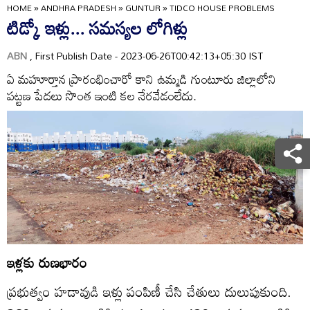
HOME
»
ANDHRA PRADESH
»
GUNTUR
»
TIDCO HOUSE PROBLEMS
టిడ్కో ఇళ్లు... సమస్యల లోగిళ్లు
ABN
, First Publish Date - 2023-06-26T00:42:13+05:30 IST
ఏ మహూర్తాన ప్రారంభించారో కాని ఉమ్మడి గుంటూరు జిల్లాలోని
పట్టణ పేదలు సొంత ఇంటి కల నేరవేడంలేదు.
ఇళ్లకు రుణభారం
ప్రభుత్వం హడావుడి ఇళ్లు పంపిణీ చేసి చేతులు దులుపుకుంది.