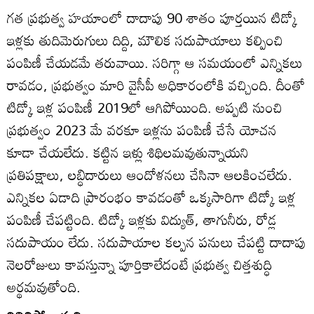
గత ప్రభుత్వ హయాంలో దాదాపు 90 శాతం పూర్తయిన టిడ్కో
ఇళ్లకు తుదిమెరుగులు దిద్ది, మౌలిక సదుపాయాలు కల్పించి
పంపిణీ చేయడమే తరువాయి. సరిగ్గా ఆ సమయంలో ఎన్నికలు
రావడం, ప్రభుత్వం మారి వైసీపీ అధికారంలోకి వచ్చింది. దీంతో
టిడ్కో ఇళ్ల పంపిణీ 2019లో ఆగిపోయింది. అప్పటి నుంచి
ప్రభుత్వం 2023 మే వరకూ ఇళ్లను పంపిణీ చేసే యోచన
కూడా చేయలేదు. కట్టిన ఇళ్లు శిథిలమవుతున్నాయని
ప్రతిపక్షాలు, లబ్ధిదారులు ఆందోళనలు చేసినా ఆలకించలేదు.
ఎన్నికల ఏడాది ప్రారంభం కావడంతో ఒక్కసారిగా టిడ్కో ఇళ్ల
పంపిణీ చేపట్టింది. టిడ్కో ఇళ్లకు విద్యుత్‌, తాగునీరు, రోడ్ల
సదుపాయం లేదు. సదుపాయాల కల్పన పనులు చేపట్టి దాదాపు
నెలరోజులు కావస్తున్నా పూర్తికాలేదంటే ప్రభుత్వ చిత్తశుద్ధి
అర్థమవుతోంది.