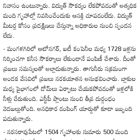
నివాసం ఉంటున్నారు. విద్యుత్‌ సౌకర్యం లేకపోవడంతో అత్యధిక
మంది గృహాల్లో నివసించేందుకు ఆసక్తి చూపడంలేదు. విద్యుత్‌
మీటర్ల కోసం ప్రదక్షిణలు చేస్తున్నా అధికారుల నుంచి స్పందన
లేదు.
- మంగళగిరిలో ఆటోనగర్‌, ఐటీ కంపెనీల మధ్య 1728 ఇళ్లను
నిర్మించగా కనీస సౌకర్యాలు లేకుండానే పంపిణీ చేశారు. దీంతో
ప్రజలు సమస్యలతో అల్లాడుతున్నారు. తాగునీరు సక్రమంగా
అందక వేసవిలో ప్రజలు నరకయాతన అనుభవించారు. బ్లాకుల
మధ్య పైభాగంలో డోమ్‌లు ఏర్పాటు చేయకపోవడంతో ఇళ్లలోకి
నీళ్లు చేరుతుంది. ఎస్టీపీ ప్లాంటు నుంచి తీవ్ర దుర్గంధం
వెదజల్లుతోంది. అనధికార డంపింగ్‌ యార్డుతో కూడా ఇబ్బంది
పడుతున్నారు.
- నరసరావుపేటలో 1504 గృహాలకు సుమారు 500 మంది