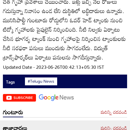
చేత గృహా ప్రవేశాలు చేయించారు. ఇళ్లు ఇచ్చి నెల రోజులు
గడుస్తున్నా నివాసం ఉండ లేని దుస్థితిలో లబ్ధిదారులు ఉన్నారు.
మునిసిపాల్టీ గుంటూరు రోడ్డులోని ఓవర్‌ హెడ్‌ ట్యాంకు నుంచి
టిడ్కో గృహాలకు పైపులైన్‌ నిర్మించింది. నీటి నిల్వకు ఏర్పాటు
చేసిన భూగర్భ ట్యాంక్‌ నుంచి గృహాలపై నిర్మించిన ట్యాంకులకు
నీటి సరఫరా పనులు ముందుకు సాగడంలేదు. విద్యుత్‌
ట్రాన్స్‌ఫార్మర్‌లు ఏర్పాటు పనులను సాగదీస్తున్నారు.
Updated Date - 2023-06-26T00:42:13+05:30 IST
#Telugu News
Tags
SUBSCRIBE
గుంటూరు
మరిన్ని చదవండి
తాజావార్తలు
మరిన్ని చదవండి