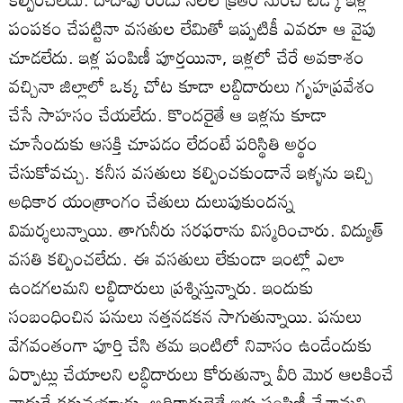
పంపకం చేపట్టినా వసతుల లేమితో ఇప్పటికీ ఎవరూ ఆ వైపు
చూడలేదు. ఇళ్ల పంపిణీ పూర్తయినా, ఇళ్లలో చేరే అవకాశం
వచ్చినా జిల్లాలో ఒక్క చోట కూడా లబ్దిదారులు గృహప్రవేశం
చేసే సాహసం చేయలేదు. కొందరైతే ఆ ఇళ్లను కూడా
చూసేందుకు ఆసక్తి చూపడం లేదంటే పరిస్థితి అర్థం
చేసుకోవచ్చు. కనీస వసతులు కల్పించకుండానే ఇళ్ళను ఇచ్చి
అధికార యంత్రాంగం చేతులు దులుపుకుందన్న
విమర్శలున్నాయి. తాగునీరు సరఫరాను విస్మరించారు. విద్యుత్‌
వసతి కల్పించలేదు. ఈ వసతులు లేకుండా ఇంట్లో ఎలా
ఉండగలమని లబ్ధిదారులు ప్రశ్నిస్తున్నారు. ఇందుకు
సంబంధించిన పనులు నత్తనడకన సాగుతున్నాయి. పనులు
వేగవంతంగా పూర్తి చేసి తమ ఇంటిలో నివాసం ఉండేందుకు
ఏర్పాట్లు చేయాలని లబ్ధిదారులు కోరుతున్నా వీరి మొర ఆలకించే
నాధుడే కరువయ్యాడు. అధికారులైతే ఇళ్లు పంపిణీ చేశామని