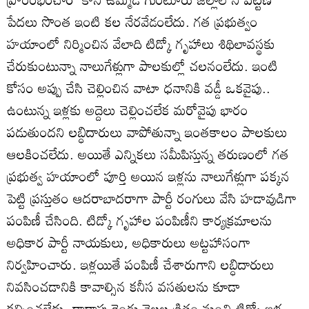
పేదలు సొంత ఇంటి కల నేరవేడంలేదు. గత ప్రభుత్వం
హయాంలో నిర్మించిన వేలాది టిడ్కో గృహాలు శిథిలావస్థకు
చేరుకుంటున్నా నాలుగేళ్లుగా పాలకుల్లో చలనంలేదు. ఇంటి
కోసం అప్పు చేసి చెల్లించిన వాటా ధనానికి వడ్డీ ఒకవైపు..
ఉంటున్న ఇళ్లకు అద్దెలు చెల్లించలేక మరోవైపు భారం
పడుతుందని లబ్ధిదారులు వాపోతున్నా ఇంతకాలం పాలకులు
ఆలకించలేదు. అయితే ఎన్నికలు సమీపిస్తున్న తరుణంలో గత
ప్రభుత్వ హయాంలో పూర్తి అయిన ఇళ్లను నాలుగేళ్లుగా పక్కన
పెట్టి ప్రస్తుతం ఆదరాబాదరాగా పార్టీ రంగులు వేసి హడావుడిగా
పంపిణీ చేసింది. టిడ్కో గృహాల పంపిణీని కార్యక్రమాలను
అధికార పార్టీ నాయకులు, అధికారులు అట్టహాసంగా
నిర్వహించారు. ఇళ్లయితే పంపిణీ చేశారుగాని లబ్ధిదారులు
నివసించడానికి కావాల్సిన కనీస వసతులను కూడా
కల్పించలేదు. దాదాపు రెండు నెలల క్రితం నుంచి టిడ్కో ఇళ్ల