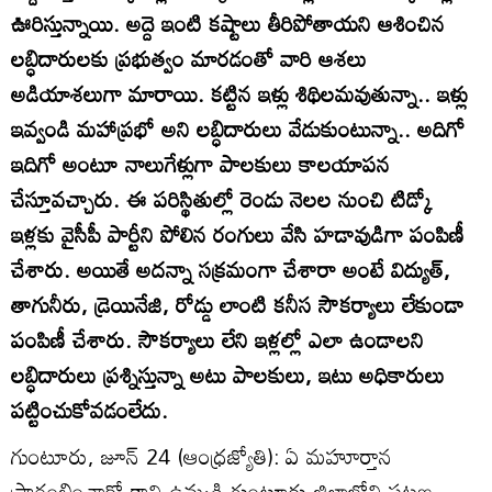
ఊరిస్తున్నాయి. అద్దె ఇంటి కష్టాలు తీరిపోతాయని ఆశించిన
లబ్ధిదారులకు ప్రభుత్వం మారడంతో వారి ఆశలు
అడియాశలుగా మారాయి. కట్టిన ఇళ్లు శిథిలమవుతున్నా.. ఇళ్లు
ఇవ్వండి మహాప్రభో అని లబ్ధిదారులు వేడుకుంటున్నా.. అదిగో
ఇదిగో అంటూ నాలుగేళ్లుగా పాలకులు కాలయాపన
చేస్తూవచ్చారు. ఈ పరిస్థితుల్లో రెండు నెలల నుంచి టిడ్కో
ఇళ్లకు వైసీపీ పార్టీని పోలిన రంగులు వేసి హడావుడిగా పంపిణీ
చేశారు. అయితే అదన్నా సక్రమంగా చేశారా అంటే విద్యుత్‌,
తాగునీరు, డ్రెయినేజి, రోడ్డు లాంటి కనీస సౌకర్యాలు లేకుండా
పంపిణీ చేశారు. సౌకర్యాలు లేని ఇళ్లల్లో ఎలా ఉండాలని
లబ్ధిదారులు ప్రశ్నిస్తున్నా అటు పాలకులు, ఇటు అధికారులు
పట్టించుకోవడంలేదు.
గుంటూరు, జూన్‌ 24 (ఆంధ్రజ్యోతి): ఏ మహూర్తాన
ప్రారంభించారో కాని ఉమ్మడి గుంటూరు జిల్లాలోని పట్టణ