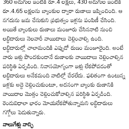
360 అడుగుల ఇంటికి రూ.4 లక్షలు, 430 అడుగుల ఇంటికి
రూ.4.65 లక్షలను బ్యాంకుల ద్వారా రుణాలు ఇప్పించింది. ఆ
నగదును జమ చేసుకుని ప్రభుత్వం ఇళ్లను పంపిణీ చేసింది.
అయితే బ్యాంకులు రుణాలు మంజూరు చేసిననాటి నుంచి
లబ్ధిదారులు నెలవారీ వాయిదాలు చెల్లించాల్సి ఉంది.
లబ్ధిదారుల్లో చాలామందికి ఎప్పుడో రుణం మంజూరైంది. అంటే
వారు ఇళ్లు పొందకుండానే రుణాలకు వాయిదాలు చెల్లించాల్సిన
పరిస్థితి ఏర్పడింది. నివాసయోగ్యంగా ఇళ్లు లేకపోవడంతో
లబ్ధిదారులు అనేకమంది వాటిల్లో చేరలేదు. ఫలితంగా ఉంటున్న
ఇళ్లకు అద్దె చెల్లించుకుంటూ, అదనంగా బ్యాంకు రుణానికి
వాయిదాల మొత్తం చెల్లించుకోవాల్సిన పరిస్థితి ఏర్పడింది.
రెండువిధాలా భారం మోయలేకపోతున్నామని లబ్ధిదారులు
గగ్గోలు పెడుతున్నారు.
నాలుగేళ్లు నాన్చి