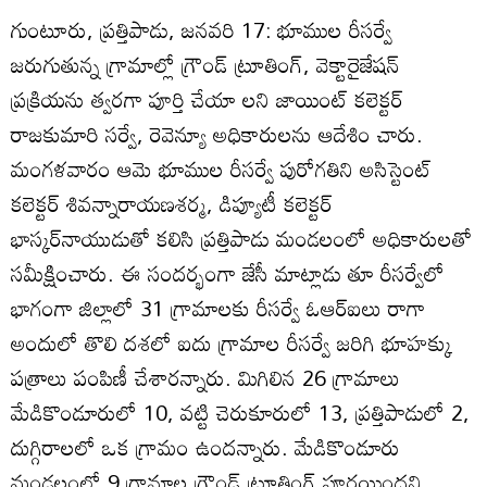
గుంటూరు, ప్రత్తిపాడు, జనవరి 17: భూముల రీసర్వే
జరుగుతున్న గ్రామాల్లో గ్రౌండ్‌ ట్రూతింగ్‌, వెక్టారైజేషన్‌
ప్రక్రియను త్వరగా పూర్తి చేయా లని జాయింట్‌ కలెక్టర్‌
రాజకుమారి సర్వే, రెవెన్యూ అధికారులను ఆదేశిం చారు.
మంగళవారం ఆమె భూముల రీసర్వే పురోగతిని అసిస్టెంట్‌
కలెక్టర్‌ శివన్నారాయణశర్మ, డిప్యూటీ కలెక్టర్‌
భాస్కర్‌నాయుడుతో కలిసి ప్రత్తిపాడు మండలంలో అధికారులతో
సమీక్షించారు. ఈ సందర్భంగా జేసీ మాట్లాడు తూ రీసర్వేలో
భాగంగా జిల్లాలో 31 గ్రామాలకు రీసర్వే ఓఆర్‌ఐలు రాగా
అందులో తొలి దశలో ఐదు గ్రామాల రీసర్వే జరిగి భూహక్కు
పత్రాలు పంపిణీ చేశారన్నారు. మిగిలిన 26 గ్రామాలు
మేడికొండూరులో 10, వట్టి చెరుకూరులో 13, ప్రత్తిపాడులో 2,
దుగ్గిరాలలో ఒక గ్రామం ఉందన్నారు. మేడికొండూరు
మండలంలో 9 గ్రామాల గ్రౌండ్‌ ట్రూతింగ్‌ పూర్తయిందని,