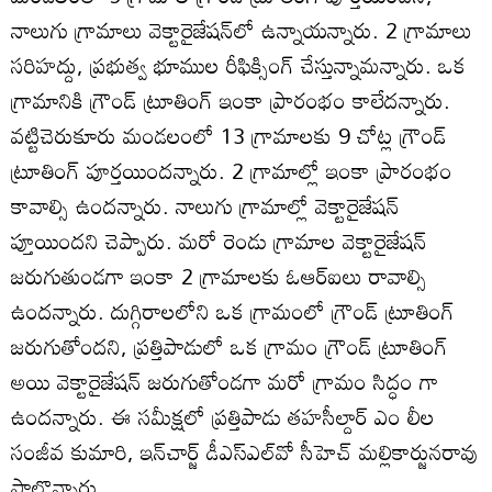
నాలుగు గ్రామాలు వెక్టారైజేషన్‌లో ఉన్నాయన్నారు. 2 గ్రామాలు
సరిహద్దు, ప్రభుత్వ భూముల రీఫిక్సింగ్‌ చేస్తున్నామన్నారు. ఒక
గ్రామానికి గ్రౌండ్‌ ట్రూతింగ్‌ ఇంకా ప్రారంభం కాలేదన్నారు.
వట్టిచెరుకూరు మండలంలో 13 గ్రామాలకు 9 చోట్ల గ్రౌండ్‌
ట్రూతింగ్‌ పూర్తయిందన్నారు. 2 గ్రామాల్లో ఇంకా ప్రారంభం
కావాల్సి ఉందన్నారు. నాలుగు గ్రామాల్లో వెక్టారైజేషన్‌
ప్తూయిందని చెప్పారు. మరో రెండు గ్రామాల వెక్టారైజేషన్‌
జరుగుతుండగా ఇంకా 2 గ్రామాలకు ఓఆర్‌ఐలు రావాల్సి
ఉందన్నారు. దుగ్గిరాలలోని ఒక గ్రామంలో గ్రౌండ్‌ ట్రూతింగ్‌
జరుగుతోందని, ప్రత్తిపాడులో ఒక గ్రామం గ్రౌండ్‌ ట్రూతింగ్‌
అయి వెక్టారైజేషన్‌ జరుగుతోండగా మరో గ్రామం సిద్ధం గా
ఉందన్నారు. ఈ సమీక్షలో ప్రత్తిపాడు తహసీల్దార్‌ ఎం లీల
సంజీవ కుమారి, ఇన్‌చార్జ్‌ డీఎస్‌ఎల్‌వో సీహెచ్‌ మల్లికార్జునరావు
పాల్గొన్నారు.