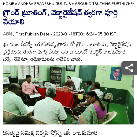
HOME
»
ANDHRA PRADESH
»
GUNTUR
»
GROUND TRUTHING PURTHI CHEYA
గ్రౌండ్‌ ట్రూతింగ్‌, వెక్టారైజేషన్‌ త్వరగా పూర్తి
చేయాలి
ABN
, First Publish Date - 2023-01-18T00:16:24+05:30 IST
భూముల రీసర్వే జరుగుతున్న గ్రామాల్లో గ్రౌండ్‌ ట్రూతింగ్‌, వెక్టారైజేషన్‌
ప్రక్రియను త్వరగా పూర్తి చేయా లని జాయింట్‌ కలెక్టర్‌ రాజకుమారి
సర్వే, రెవెన్యూ అధికారులను ఆదేశిం చారు.
రీసర్వేపై సమీక్ష నిర్వహిస్తోన్న జేసీ రాజకుమారి