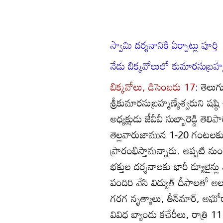
స్వామి దర్శనానికి ఏర్పాట్లు పూర్తి
నేడు బిక్కవోలులో కుమారసుబ్రహ్మణ్
బిక్కవోలు, డిసెంబరు 17
: తెలుగ
శ్రీకుమారసుబ్రహ్మణ్యేశ్వరుని షష్
అధ్యక్షుడు జేవీవీ సుబ్బారెడ్డ
తెల్లవారుజామున 1-20 గంటలకు స
ప్రారంభిస్తామన్నారు. అప్పటి నుం
భక్తుల దర్శనాలకు భారీ క్యూల
పందిరి వేసి విద్యుత్‌ దీపా
గరగ నృత్యాలు, తీన్‌మార్‌, అఘోర
వివిధ బ్యాండు కచేరీలు, రాత్రి