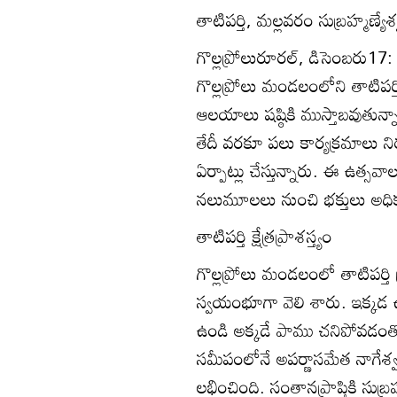
తాటిపర్తి, మల్లవరం సుబ్రహ్మణ్య
గొల్లప్రోలురూరల్‌, డిసెంబరు17:
గొల్లప్రోలు మండలంలోని తాటిపర్తి
ఆలయాలు షష్ఠికి ముస్తాబవుతున్న
తేదీ వరకూ పలు కార్యక్రమాలు
ఏర్పాట్లు చేస్తున్నారు. ఈ ఉత్సవ
నలుమూలలు నుంచి భక్తులు అధిక
తాటిపర్తి క్షేత్రప్రాశస్త్యం
గొల్లప్రోలు మండలంలో తాటిపర్తి 
స్వయంభూగా వెలి శారు. ఇక్కడ 
ఉండి అక్కడే పాము చనిపోవడంతో 
సమీపంలోనే అపర్ణాసమేత నాగేశ
లభించింది. సంతానప్రాప్తికి సుబ