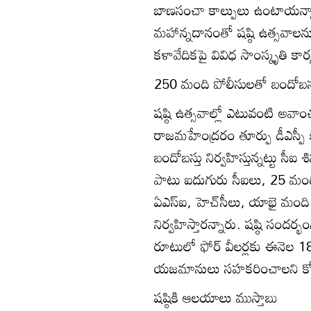
బాణసంచా కాల్పులు ఉంటాయన్
మహాన్నదానంతో షష్ఠి ఉత్సవాలను
కళావేదికపై వివిధ సాంస్కృతి కార
250 మంది పోలీసులతో బందోబస్
షష్ఠి ఉత్సవాల్లో ఎటువంటి 
రాజమహేంద్రరం తూర్పు డీఎస్పీ 
బందోబస్తు నిర్వహిస్తున్నట్టు సీఐ 
పాటు ఐదుగురు సీఐలు, 25 మంది
ఏఎస్‌ఐ, హెచ్‌సీలు, యాభై మంది క
నిర్వహిస్తారన్నారు. షష్ఠి సందర్భం
రూటులో ఫోర్‌ వీలర్లకు ఈనెల
యజమానులు సహకరించాలని కో
షష్ఠికి ఆలయాలు ముస్తాబు