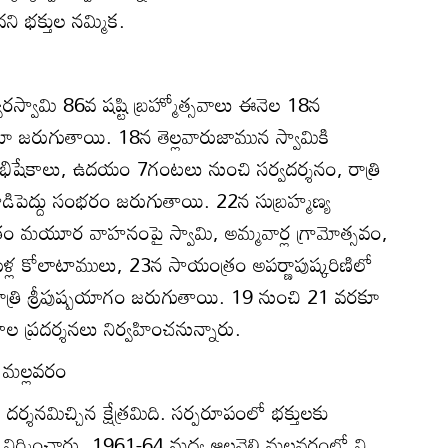
ిదని భక్తుల నమ్మిక.
శ్వరస్వామి 86వ షష్టి బ్రహ్మోత్సవాలు ఈనెల 18న
ూ జరుగుతాయి. 18న తెల్లవారుజామున స్వామికి
భిషేకాలు, ఉదయం 7గంటలు నుంచి సర్వదర్శనం, రాత్రి
ిపెద్దు సంభరం జరుగుతాయి. 22న సుబ్రహ్మణ్య
రం మయూర వాహనంపై స్వామి, అమ్మవార్ల గ్రామోత్సవం,
ుళ్ల కోలాటాములు, 23న సాయంత్రం అపర్ణాపుష్కరిణిలో
, రాత్రి శ్రీపుష్పయాగం జరుగుతాయి. 19 నుంచి 21 వరకూ
ాల ప్రదర్శనలు నిర్వహించనున్నారు.
లి మల్లవరం
ంగా దర్శనమిచ్చిన క్షేత్రమిది. సర్పరూపంలో భక్తులకు
 నిర్మించారు. 1961-64 మధ్య ఆలవెల్లి మల్లవరంలో ని