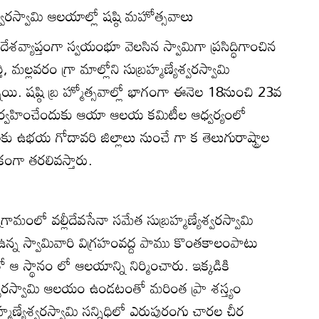
ేశ్వరస్వామి ఆలయాల్లో షష్ఠి మహోత్సవాలు
 దేశవ్యాప్తంగా స్వయంభూ వెలసిన స్వామిగా ప్రసిద్ధిగాంచిన
, మల్లవరం గ్రా మాల్లోని సుబ్రహ్మణ్యేశ్వరస్వామి
ాయి. షష్ఠి బ్ర హ్మోత్సవాల్లో భాగంగా ఈనెల 18నుంచి 23వ
 నిర్వహించేందుకు ఆయా ఆలయ కమిటీల ఆధ్వర్యంలో
ాలకు ఉభయ గోదావరి జిల్లాలు నుంచే గా క తెలుగురాష్ట్రాల
ంగా తరలివస్తారు.
గ్రామంలో వల్లీదేవసేనా సమేత సుబ్రహ్మణ్యేశ్వరస్వామి
ఉన్న స్వామివారి విగ్రహంవద్ద పాము కొంతకాలంపాటు
ఆ స్థానం లో ఆలయాన్ని నిర్మించారు. ఇక్కడికి
్వరస్వామి ఆలయం ఉండటంతో మరింత ప్రా శస్త్యం
్రహ్మణ్యేశ్వరస్వామి సన్నిధిలో ఎరుపురంగు చారల చీర