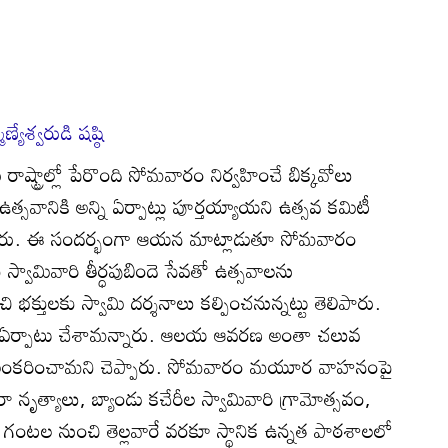
యేశ్వరుడి షష్ఠి
ు రాష్ట్రాల్లో పేరొంది సోమవారం నిర్వహించే బిక్కవోలు
ఠి ఉత్సవానికి అన్ని ఏర్పాట్లు పూర్తయ్యాయని ఉత్సవ కమిటీ
ి తెలిపారు. ఈ సందర్భంగా ఆయన మాట్లాడుతూ సోమవారం
్వామివారి తీర్ధపుబిందె సేవతో ఉత్సవాలను
చి భక్తులకు స్వామి దర్శనాలు కల్పించనున్నట్టు తెలిపారు.
ైన్లు ఏర్పాటు చేశామన్నారు. ఆలయ ఆవరణ అంతా చలువ
లతో అలంకరించామని చెప్పారు. సోమవారం మయూర వాహనంపై
ా నృత్యాలు, బ్యాండు కచేరీల స్వామివారి గ్రామోత్సవం,
 11 గంటల నుంచి తెల్లవారే వరకూ స్థానిక ఉన్నత పాఠశాలలో