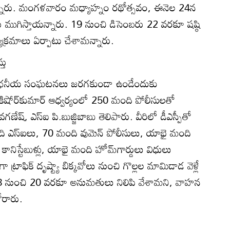
నారు. మంగళవారం మధ్యాహ్నం రథోత్సవం, ఈనెల 24న
 ముగిస్తాయన్నారు. 19 నుంచి డిసెంబరు 22 వరకూ షష్ఠి
్యక్రమాలు ఏర్పాటు చేశామన్నారు.
తు
అవాంఛనీయ సంఘటనలు జరగకుండా ఉండేందుకు
కిషోర్‌కుమార్‌ ఆధ్వర్యంలో 250 మంది పోలీసులతో
శివగణేష్‌, ఎస్‌ఐ పి.బుజ్జిబాబు తెలిపారు. వీరిలో డీఎస్పీతో
 ఎస్‌ఐలు, 70 మంది వుమెన్‌ పోలీసులు, యాభై మంది
ానిస్టేబుళ్లు, యాభై మంది హోమ్‌గార్డులు విధులు
గా ట్రాఫిక్‌ దృష్ట్యా బిక్కవోలు నుంచి గొల్లల మామిడాడ వెళ్లే
 18 నుంచి 20 వరకూ అనుమతులు నిలిపి వేశామని, వాహన
రారు.