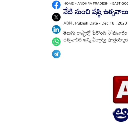
HOME
»
ANDHRA PRADESH
»
EAST GO
నేటి నుంచి షష్ఠి ఉత్సవా
ABN
, Publish Date - Dec 18 , 2023
తెలుగు రాష్ట్రాల్లో పేరొంది సోమవారం 
ఉత్సవానికి అన్ని ఏర్పాట్లు పూర్తయ్యా