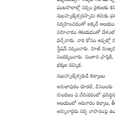
పంటపొలాల్లో సర్పం రైతులకు కన
సుబ్రహ్మణ్యేశ్వరస్వామి తమకు ప్
నిర్వహించడంతో అక్కడే ఆలయం నిర్
సమాచారం తెలియడంతో దేశంలోని 
వచ్చేవారు. వారి కోసం అప్పట్లో మ
స్టేషన్‌ నిర్మించారు. మాజీ ముఖ్
సందర్శించారు. సంతాన ప్రాప్తి
భక్తుల నమ్మిక.
సుబ్రహ్మణ్యేశ్వరుడి కల్యాణం
అమలాపురం రూరల్‌, డిసెంబరు 17
మండలం ఎ.వేమవరంలో ప్రసిద్ధినొంద
ఆలయంలో ఆదివారం కల్యాణ, తీర
అమ్మవార్లను సర్ప వాహనంపై ఉ