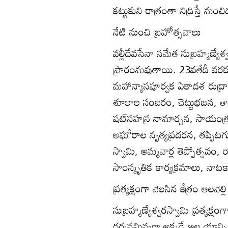
కట్టుకుని రాత్రంతా నిద్రిస్తే మంచ
నేటి నుంచి బ్రహోత్సవాలు
వల్లీదేవసేనా సమేత సుబ్రహ్మణ్యే
ప్రారంమవుతాయి. 23వతేదీ వరక
మహాన్యాసపూర్వక ఏకాదశ రుద్రా
శూలాల సంబరం, చెట్టుభజన, తాడ
షట్‌సహస్ర నామార్చన, సాయంత్
అఘోరాల నృత్యప్రదరన, తప్పిటగ
స్వామి, అమ్మవార్ల తెప్పోత్సవం
సాంస్కృతిక కార్యక్రమాలు, నాటక
ప్రత్యక్షంగా వెలసిన కేత్రం ఆలవెల్
సుబ్రహ్మణ్యేశ్వరస్వామి ప్రత్యక్ష
దర్శనమివ్వగా అక్కడే ఆల యాన్ని