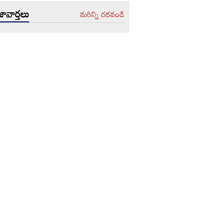
ావార్తలు
మరిన్ని చదవండి