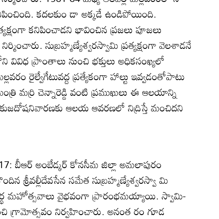
ిపించింది. కదలకుం డా అక్కడే ఉండిపోయింది.
రత్యక్షంగా కనిపించాడని భావించిన ప్రజలు పూజలు
మించారు. సుబ్రహ్మణ్యేశ్వరస్వామి ప్రత్యక్షంగా వెలశాడనే
వివిధ ప్రాంతాలు నుంచి భక్తులు అధికసంఖ్యలో
ల్లవరం రైల్వేగేటువద్ద ప్రత్యేకంగా హాల్టు ఇవ్వడంతోపాటు
యమంత్రి మర్రి చెన్నారెడ్డి వంటి ప్రముఖులు ఈ ఆలయాన్ని
కి, కుజదోషనివారణకు ఆలయ ఆవరణలో నిద్రిస్తే మంచిదని
: బీఆర్‌ అంబేడ్కర్‌ కోనసీమ జిల్లా అమలాపురం
ిన శ్రీవల్లీదేవసేన సమేత సుబ్రహ్మణ్యేశ్వరస్వా మి
్థ మహోత్సవాలు వైభవంగా ప్రారంభమయ్యాయి. స్వామి-
ంచి గ్రామోత్సవం నిర్వహించారు. అనంత రం గూడ