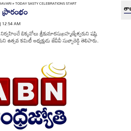
DAVARI
»
TODAY SASTY CELEBRATIONS START
తాజ
లు ప్రారంభం
 | 12:54 AM
నిర్వహించే బిక్కవోలు శ్రీకుమారసుబ్రహ్మణ్యేశ్వరుని షష్ఠి
యని ఉత్సవ కమిటీ అధ్యక్షుడు జేవీవీ సుబ్బారెడ్డి తెలిపారు.