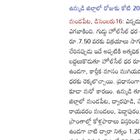
ఉమ్మడి జిల్లాలో రోజుకు కోటి 20 లక
మండపేట, డిసెంబరు16:
ఎన్నడూ
ఎగబాకింది. గుడ్డు హోల్‌సేల్‌ ధ
రూ.7.50 వరకు విక్రయాలు సాగ
చేరినప్పుడు ఇదే అప్పటికి అత్యధి
బద్దలుకొడుతూ హోల్‌సేల్‌ ధర ర
ఉండగా, కార్తీక మాసం ముగియడ
ధరకు రెక్కలొచ్చాయి. ప్రధానంగా
కూడా మరో కారణం. ఉమ్మడి తూర్
జిల్లాలో మండపేట, ద్వారపూడి, వే
రాయవరం మండలం, పెద్దాపురం,
ప్రాంతాల్లో కోళ్లఫారాలు విస్తరిం
ఉండగా వాటి ద్వారా నిత్యం 1.20