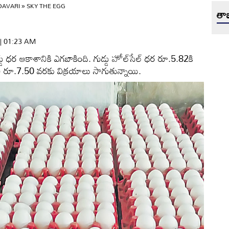
DAVARI
»
SKY THE EGG
తాజ
 | 01:23 AM
డు ధర ఆకాశానికి ఎగబాకింది. గుడ్డు హోల్‌సేల్‌ ధర రూ.5.82కి
ంచి రూ.7.50 వరకు విక్రయాలు సాగుతున్నాయి.