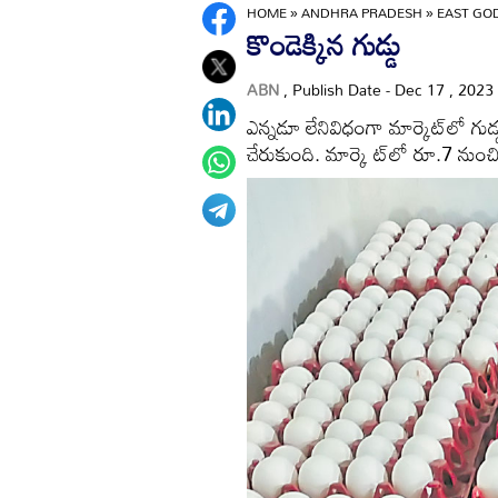
HOME
»
ANDHRA PRADESH
»
EAST GO
కొండెక్కిన గుడ్డు
ABN
, Publish Date - Dec 17 , 2023
ఎన్నడూ లేనివిధంగా మార్కెట్‌లో గుడ్
చేరుకుంది. మార్కె ట్‌లో రూ.7 ను