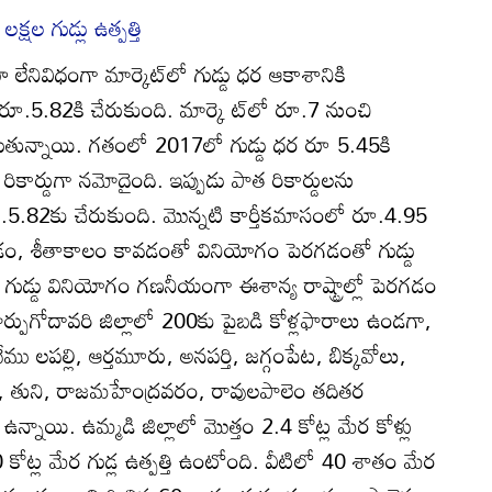
్షల గుడ్లు ఉత్పత్తి
 లేనివిధంగా మార్కెట్‌లో గుడ్డు ధర ఆకాశానికి
ర రూ.5.82కి చేరుకుంది. మార్కె ట్‌లో రూ.7 నుంచి
ుతున్నాయి. గతంలో 2017లో గుడ్డు ధర రూ 5.45కి
క రికార్డుగా నమోదైంది. ఇప్పుడు పాత రికార్డులను
ూ.5.82కు చేరుకుంది. మొన్నటి కార్తీకమాసంలో రూ.4.95
ం, శీతాకాలం కావడంతో వినియోగం పెరగడంతో గుడ్డు
 గుడ్డు వినియోగం గణనీయంగా ఈశాన్య రాష్ట్రాల్లో పెరగడం
పుగోదావరి జిల్లాలో 200కు పైబడి కోళ్లఫారాలు ఉండగా,
ము లపల్లి, ఆర్తమూరు, అనపర్తి, జగ్గంపేట, బిక్కవోలు,
 తుని, రాజమహేంద్రవరం, రావులపాలెం తదితర
చి ఉన్నాయి. ఉమ్మడి జిల్లాలో మొత్తం 2.4 కోట్ల మేర కోళ్లు
 కోట్ల మేర గుడ్ల ఉత్పత్తి ఉంటోంది. వీటిలో 40 శాతం మేర