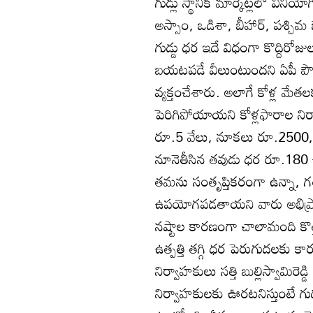
గుడ్లు స్థానిక మార్కెట్లలో వినియ
అస్సాం, ఒడిశా, బీహార్‌, పశ్చిమ
గుడ్డు ధర ఇదే విధంగా కొద్దిరో
బయటపడే వీలుంటుందని ఏపీ పౌలీ్ట్ర
వ్యక్తంచేశారు. అలాగే కోళ్ల మ
పెరిగిపోయాయని కోళ్లఫారాల నిర
రూ.5 వేలు, నూకలు రూ.2500, స
నూనెతీసిన తవుడు ధర రూ.180 ఉ
తమను సంతృప్తికరంగా ఉన్నా, గ
ఉపయోగపడతాయని వారు అభిప్రాయం వ్
నష్టాల కారణంగా చాలామంది కొత్త 
ఉత్పత్తి తగ్గి ధర పెరుగుదలకు కా
నిర్వాహకులు సత్తి బుల్లిస్వామిరె
నిర్వాహకులకు ఊరటనిస్తుంటే గుడ్