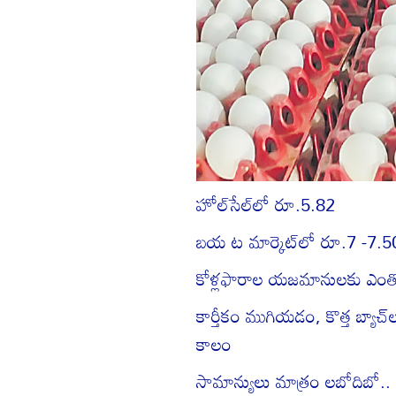
హోల్‌సేల్‌లో రూ.5.82
బయ ట మార్కెట్‌లో రూ.7 -7.5
కోళ్లఫారాల యజమానులకు ఎం
కార్తీకం ముగియడం, కొత్త బ్యాచ
కాలం
సామాన్యులు మాత్రం లబోదిబో