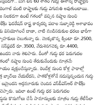
ోగిస్తుండగా.. మిగి లిన 60 శాతం గుడ్లు ఈశాన్య రాష్ట్రాలైన
 బెంగాల్‌ వంటి రాష్ట్రాలకు గుడ్లు ఎగుమతి అవుతుంటాయి.
జులు నిలకడగా ఉంటే గతంలో వచ్చిన నష్టాల నుంచి
 ఫెడరేషన్‌ రాష్ట్ర కార్యదర్శి పడాల సుబ్బారెడ్డి ఆశాభావం
ేతలకు వినియోగించే దాణా, వాటి ముడిసరుకుల ధరలు భారీగా
్వాహకులు చెబుతున్నా రు. మొక్కజొన్న క్వింటా రూ.2500,
న్‌ఫ్లవర్‌ రూ.3500, వేరుశెనగచెక్క రూ.4400,
ందని వారు తెలిపారు. దీంతో గుడ్డు ధర పెరుగుదల
తంలో నష్టాల నుంచి తేరుకునేందుకు మాత్రమే
యక్తంచేస్తున్నారు. రెండేళ్ల నుంచి కోళ్ల ఫారాల్లో
బ్యాచ్‌లు వేయలేదని, పాతకోళ్లతోనే నడుస్తున్నందున గుడ్డు
ర ణమైందని ఆర్తమూరుకు చెందిన ఎస్‌బీఎస్‌ఆర్‌ పౌలీ్ట్ర
డ్డి చెప్పారు. ఇదిలా ఉంటే గుడ్డు ధర పెరుగుదల
డును కొనుగోలు చేసే సామాన్యులకు మాత్రం గుడ్లు తేలేసేలా