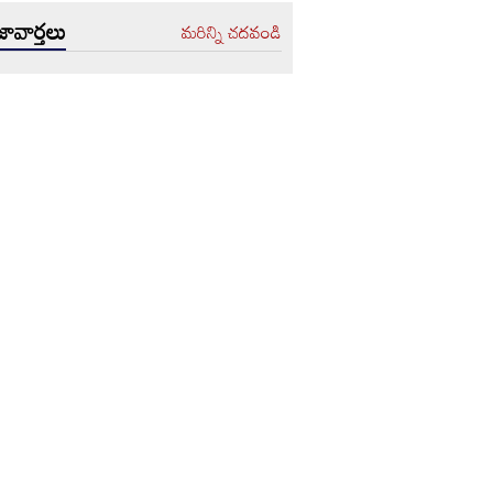
ావార్తలు
మరిన్ని చదవండి