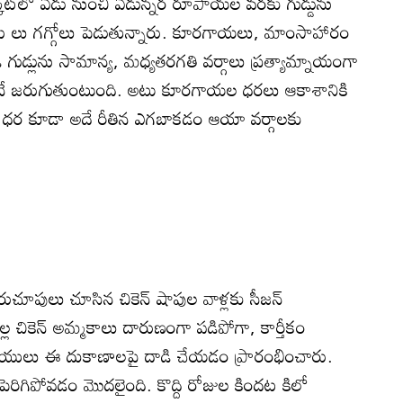
్‌లో ఏడు నుంచి ఏడున్నర రూపాయల వరకు గుడ్డును
రు లు గగ్గోలు పెడుతున్నారు. కూరగాయలు, మాంసాహారం
ి గుడ్లును సామాన్య, మధ్యతరగతి వర్గాలు ప్రత్యామ్నాయంగా
ే జరుగుతుంటుంది. అటు కూరగాయల ధరలు ఆకాశానికి
లు ధర కూడా అదే రీతిన ఎగబాకడం ఆయా వర్గాలకు
రుచూపులు చూసిన చికెన్‌ షాపుల వాళ్లకు సీజన్‌
ల చికెన్‌ అమ్మకాలు దారుణంగా పడిపోగా, కార్తీకం
రియులు ఈ దుకాణాలపై దాడి చేయడం ప్రారంభించారు.
 పెరిగిపోవడం మొదలైంది. కొద్ది రోజుల కిందట కిలో