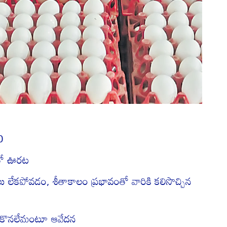
0
తో ఊరట
్‌లు లేకపోవడం, శీతాకాలం ప్రభావంతో వారికి కలిసొచ్చిన
.. కొనలేమంటూ ఆవేదన