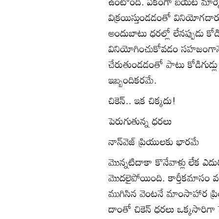
ఉంటోంది. ఏకంగా బయట మార్కెట
విక్రయిస్తుండడంతో వినియోగదా
అందుబాటు ధరల్లో లేనప్పుడు కోడ
వినియోగించుకోవడం సహజంగాన
చేరుతుండడంతో పాటు కోడిగుడ్
ఇబ్బందికరమే.
చికెన్‌.. ఇక చిక్కదు!
పెరుగుతున్న ధరలు
నాన్‌వెజ్‌ ప్రియులకు భారమే
మొన్నటిదాకా కొనేవాళ్లు లేక ఎదు
మొదలైపోయింది. కార్తీకమాసం వల్
ముగిసిన వెంటనే మాంసాహార ప్
దాంతో చికెన్‌ ధరలు ఒక్కసారిగా