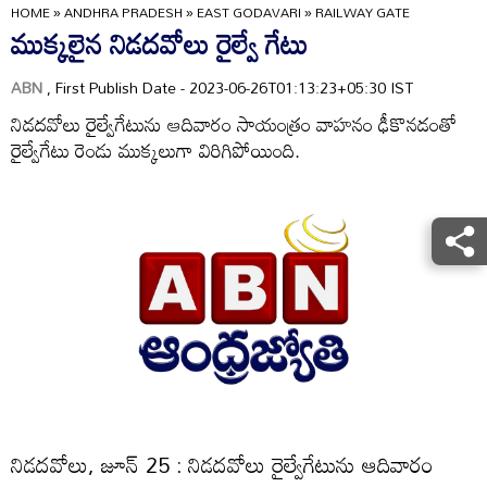
HOME
»
ANDHRA PRADESH
»
EAST GODAVARI
»
RAILWAY GATE
ముక్కలైన నిడదవోలు రైల్వే గేటు
ABN
, First Publish Date - 2023-06-26T01:13:23+05:30 IST
నిడదవోలు రైల్వేగేటును ఆదివారం సాయంత్రం వాహనం ఢీకొనడంతో
రైల్వేగేటు రెండు ముక్కలుగా విరిగిపోయింది.
నిడదవోలు, జూన్‌ 25 : నిడదవోలు రైల్వేగేటును ఆదివారం