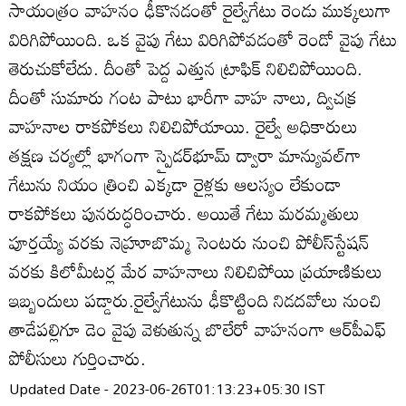
సాయంత్రం వాహనం ఢీకొనడంతో రైల్వేగేటు రెండు ముక్కలుగా
విరిగిపోయింది. ఒక వైపు గేటు విరిగిపోవడంతో రెండో వైపు గేటు
తెరుచుకోలేదు. దీంతో పెద్ద ఎత్తున ట్రాఫిక్‌ నిలిచిపోయింది.
దీంతో సుమారు గంట పాటు భారీగా వాహ నాలు, ద్విచక్ర
వాహనాల రాకపోకలు నిలిచిపోయాయి. రైల్వే అధికారులు
తక్షణ చర్యల్లో భాగంగా స్పైడర్‌భూమ్‌ ద్వారా మాన్యువల్‌గా
గేటును నియం త్రించి ఎక్కడా రైళ్లకు ఆలస్యం లేకుండా
రాకపోకలు పునరుద్ధరించారు. అయితే గేటు మరమ్మతులు
పూర్తయ్యే వరకు నెహ్రూబొమ్మ సెంటరు నుంచి పోలీస్‌స్టేషన్‌
వరకు కిలోమీటర్ల మేర వాహనాలు నిలిచిపోయి ప్రయాణికులు
ఇబ్బందులు పడ్డారు.రైల్వేగేటును ఢీకొట్టింది నిడదవోలు నుంచి
తాడేపల్లిగూ డెం వైపు వెళుతున్న బొలేరో వాహనంగా ఆర్‌పీఎఫ్‌
పోలీసులు గుర్తించారు.
Updated Date - 2023-06-26T01:13:23+05:30 IST