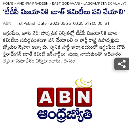
HOME
»
ANDHRA PRADESH
»
EAST GODAVARI
»
JAGGAMPETA EX MLA JYO
‘టీడీపీ విజయానికి బూత్‌ కమిటీలు పని చేయాలి’
ABN
, First Publish Date - 2023-06-26T00:25:51+05:30 IST
జగ్గంపేట, జూన్‌ 25: సార్వత్రిక ఎన్నికల్లో టీడీపీ విజయానికి బూత్‌
కమిటీలు సమర్థవంతంగా పని చేయాలని ఆ పార్టీ రాష్ట్ర ఉపాధ్యక్షుడు
జ్యోతుల నెహ్రూ అన్నా రు. స్థానిక పార్టీ కార్యాలయంలో జగ్గంపేట టౌన్‌
శ్రీరామ్‌గన్‌ బూత్‌ కమిటీ ఇన్‌చార్జ్‌లు, ముఖ్య నాయకులతో ఆదివారం
నెహ్రూ సమావేశం నిర్వహించారు. ఈ సం