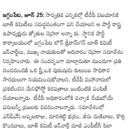
జగ్గంపేట, జూన్‌ 25:
సార్వత్రిక ఎన్నికల్లో టీడీపీ విజయానికి
బూత్‌ కమిటీలు సమర్థవంతంగా పని చేయాలని ఆ పార్టీ రాష్ట్ర
ఉపాధ్యక్షుడు జ్యోతుల నెహ్రూ అన్నా రు. స్థానిక పార్టీ
కార్యాలయంలో జగ్గంపేట టౌన్‌ శ్రీరామ్‌గన్‌ బూత్‌ కమిటీ
ఇన్‌చార్జ్‌లు, ముఖ్య నాయకులతో ఆదివారం నెహ్రూ సమావేశం
నిర్వహించారు. ఈ సందర్భంగా మాట్లాడుతూ ముందుగా ప్రతి
వందమందికి ఒక స్త్రీ,ఒక పురుషుడు కుటుంబ సాధికార
సారధులుగా నియమించుకోవాలని, టీడీపీ మహానాడులో
ప్రకటించిన మేనిఫోస్టో కరపత్రాలు ఇంటింటికి పంపిణీ
చేయాలన్నారు. టీడీపీ అధికారంలోకి వచ్చాక చేయబోయే
పనులన్నీ ప్రజలకు వివరించాలన్నారు. సమావేశంలో
ఎస్‌వీఎ్‌స.అప్పలరాజు, మారిశెట్టి భద్రం, జీను మణిబాబు, కొత్త
కొండబాబు, బూత్‌ కమిటీ ఇన్‌చార్జ్‌ మాజీ ఎంపీటీసీ పిలా