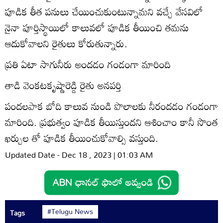
పూడిక తీత పనులు చేయించుకుంటున్నామని వచ్చే వేసవిలో
నైనా పూర్తిస్థాయిలో కాలువలో పూడిక తీయించి తమను
ఆదుకోవాలని రైతులు కోరుతున్నారు.
ప్రతి ఏటా సాగునీరు అందడం గండంగా మారింది
తాడి వెంకటకృష్ణారెడ్డి రైతు అనపర్తి
పందలపాక బోది కాలువ నుండి పొలాలకు నీరందడం గండంగా
మారింది. ప్రభుత్వం పూడిక తీయిస్తుందని ఆశించాం కానీ సొంత
ఖర్చుల తో పూడిక తీయించుకోవాల్సి వస్తుంది.
Updated Date - Dec 18 , 2023 | 01:03 AM
#Telugu News
Tags