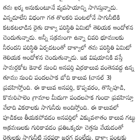
తమ ఖర్మ అనుకుంటూనే వ్యవసాయాన్ని సాగిస్తున్నాడు.
ఎన్నడూలేని విధంగా గత తొలకరి పంటలోనే సాగునీటికి
కటకటలాడిన రైతు దాళ్వా పరిస్థితి ఏమిటో తెలియక ఆందోళన
చెందుతున్నాడు. అన్నీ సక్రమంగా ఉన్నా చివరి భూములకు
నీరందని పరిస్థితి ఏర్పడటంతో దాళ్వాలో తమ పరిస్థితి ఏమిటో
తెలియక ఆందోళన చెందుతున్నాడు. ఇక విషయానికి వస్తే
సామర్లకోట కెనాల్‌ నుంచి అనపర్తి ఎర్రకాలువ వంతెనవద్ద ఉన్న
తూము నుంచి పందలపాక బోది కాలువ (చానల్‌ 3)
ప్రవహిస్తోంది. ఈ కాలువ అనపర్తి, కొప్పవరం, తొస్సిపూడి,
కొమరిపాలెం గ్రామాల మీదుగా పందలపాక గుండా ప్రవహిస్తూ
వేలాది ఎకరాలకు సాగునీరు అందిస్తోంది. ఈ కాలువలో
పూడికలు తీయకపోవడం అనపర్తిలో ఎక్కువశాతం కాలువ గట్టు
ఆక్రమణలకు గురికావడం ప్రతిఒక్కరూ చెత్తను వేయడంతో
రైతులకు సాగునీటి సరఫరా జరగ డంలేదు. దాళ్వా పంటకు