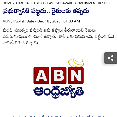
HOME
»
ANDHRA PRADESH
»
EAST GODAVARI
»
GOVERNMENT RECLESS .. 
ప్రభుత్వానికి పట్టదు.. రైతులకు తప్పదు
ABN
, Publish Date - Dec 18 , 2023 | 01:03 AM
మంచి ప్రభుత్వం వస్తుంది తమ కష్టాలు తీరుతాయని రైతులు
ఎదురుచూపులు చూస్తూనే ఉన్నారు. కానీ రైతు సమస్యలను పట్టించుకునే
నాథుడే కరువయ్యా డు.