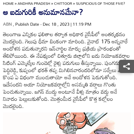
HOME
»
ANDHRA PRADESH
»
CHITTOOR
»
SUSPICIOUS OF THOSE FIVE?
ఆ ఐదుగురికీ అనుమానమేనా?
ABN
, Publish Date - Dec 18 , 2023 | 11:19 PM
తెలంగాణ ఎన్నికల ఫలితాల తర్వాత అధికార వైసీపీలో అంతర్మథనం
మొదలైంది. గెలుపు ధీమా బింకంగా మారింది. వైనాట్‌ 175 అన్నవారే
ఆందోళన పడుతున్నారని ఇన్‌చార్జిల మార్పు ప్రక్రియ ప్రారంభంతో
తేలిపోయింది. ఈ నేపథ్యంలో చిత్తూరు జిల్లాలోని ఐదు నియోజకవర్గాల
సిటింగ్‌ ఎమ్మెల్యేల గుండెల్లో రైళ్లు పరుగులు తీస్తున్నాయి. పుంగనూరులో
పెద్దిరెడ్డి, కుప్పంలో భరత్‌ తప్ప మిగిలినవారందరిలోనూ సర్వేలు ఎవరి
కొంప ఏ విధంగా ముంచుతాయో అనే ఆందోళన పెరుగుతోంది.
ఇదేసందని ఆయా నియోజకవర్గాల్లోని అసమ్మతి వర్గాలు గొంతు
పెంచుతున్నాయి. జగన్‌ ముద్దు అంటూనే వీళ్లు మాత్రం వద్దు అనే
నినాదం పెల్లుబుకుతోంది. మొత్తంమీద వైసీపీలో కొత్త కల్లోలం
మొదలైంది.