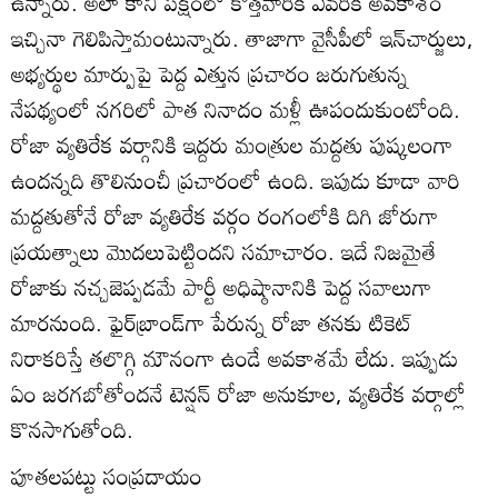
ఉన్నారు. అలా కాని పక్షంలో కొత్తవారికి ఎవరికి అవకాశం
ఇచ్చినా గెలిపిస్తామంటున్నారు. తాజాగా వైసీపీలో ఇన్‌చార్జులు,
అభ్యర్థుల మార్పుపై పెద్ద ఎత్తున ప్రచారం జరుగుతున్న
నేపథ్యంలో నగరిలో పాత నినాదం మళ్లీ ఊపందుకుంటోంది.
రోజా వ్యతిరేక వర్గానికి ఇద్దరు మంత్రుల మద్దతు పుష్కలంగా
ఉందన్నది తొలినుంచీ ప్రచారంలో ఉంది. ఇపుడు కూడా వారి
మద్దతుతోనే రోజా వ్యతిరేక వర్గం రంగంలోకి దిగి జోరుగా
ప్రయత్నాలు మొదలుపెట్టిందని సమాచారం. ఇదే నిజమైతే
రోజాకు నచ్చజెప్పడమే పార్టీ అధిష్ఠానానికి పెద్ద సవాలుగా
మారనుంది. ఫైర్‌బ్రాండ్‌గా పేరున్న రోజా తనకు టికెట్‌
నిరాకరిస్తే తలొగ్గి మౌనంగా ఉండే అవకాశమే లేదు. ఇప్పుడు
ఏం జరగబోతోందనే టెన్షన్‌ రోజా అనుకూల, వ్యతిరేక వర్గాల్లో
కొనసాగుతోంది.
పూతలపట్టు సంప్రదాయం