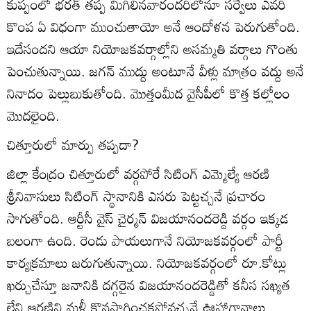
కుప్పంలో భరత్‌ తప్ప మిగిలినవారందరిలోనూ సర్వేలు ఎవరి
కొంప ఏ విధంగా ముంచుతాయో అనే ఆందోళన పెరుగుతోంది.
ఇదేసందని ఆయా నియోజకవర్గాల్లోని అసమ్మతి వర్గాలు గొంతు
పెంచుతున్నాయి. జగన్‌ ముద్దు అంటూనే వీళ్లు మాత్రం వద్దు అనే
నినాదం పెల్లుబుకుతోంది. మొత్తంమీద వైసీపీలో కొత్త కల్లోలం
మొదలైంది.
చిత్తూరులో మార్పు తప్పదా?
జిల్లా కేంద్రం చిత్తూరులో వర్గపోరే సిటింగ్‌ ఎమ్మెల్యే ఆరణి
శ్రీనివాసులు సిటింగ్‌ స్థానానికి ఎసరు పెట్టచ్చనే ప్రచారం
సాగుతోంది. ఆర్టీసీ వైస్‌ చైర్మన్‌ విజయానందరెడ్డి వర్గం ఇక్కడ
బలంగా ఉంది. రెండు పాయలుగానే నియోజకవర్గంలో పార్టీ
కార్యక్రమాలు జరుగుతున్నాయి. నియోజకవర్గంలో రూ.కోట్లు
ఖర్చుచేస్తూ జనానికి దగ్గరైన విజయానందరెడ్డితో కనీస సఖ్యత
లేని ఆరణిని మళ్లీ కొనసాగించకపోవచ్చనే ఊహాగానాలు