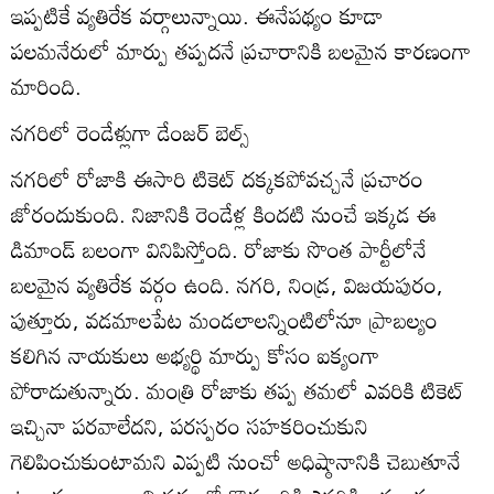
ఇప్పటికే వ్యతిరేక వర్గాలున్నాయి. ఈనేపథ్యం కూడా
పలమనేరులో మార్పు తప్పదనే ప్రచారానికి బలమైన కారణంగా
మారింది.
నగరిలో రెండేళ్లుగా డేంజర్‌ బెల్స్‌
నగరిలో రోజాకి ఈసారి టికెట్‌ దక్కకపోవచ్చనే ప్రచారం
జోరందుకుంది. నిజానికి రెండేళ్ల కిందటి నుంచే ఇక్కడ ఈ
డిమాండ్‌ బలంగా వినిపిస్తోంది. రోజాకు సొంత పార్టీలోనే
బలమైన వ్యతిరేక వర్గం ఉంది. నగరి, నిండ్ర, విజయపురం,
పుత్తూరు, వడమాలపేట మండలాలన్నింటిలోనూ ప్రాబల్యం
కలిగిన నాయకులు అభ్యర్థి మార్పు కోసం ఐక్యంగా
పోరాడుతున్నారు. మంత్రి రోజాకు తప్ప తమలో ఎవరికి టికెట్‌
ఇచ్చినా పరవాలేదని, పరస్పరం సహకరించుకుని
గెలిపించుకుంటామని ఎప్పటి నుంచో అధిష్ఠానానికి చెబుతూనే