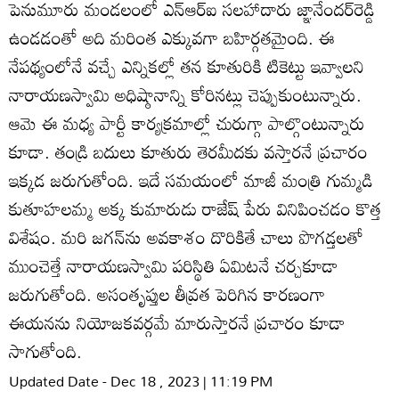
పెనుమూరు మండలంలో ఎన్‌ఆర్‌ఐ సలహాదారు జ్ఞానేందర్‌రెడ్డి
ఉండడంతో అది మరింత ఎక్కువగా బహిర్గతమైంది. ఈ
నేపథ్యంలోనే వచ్చే ఎన్నికల్లో తన కూతురికి టికెట్టు ఇవ్వాలని
నారాయణస్వామి అధిష్ఠానాన్ని కోరినట్లు చెప్పుకుంటున్నారు.
ఆమె ఈ మధ్య పార్టీ కార్యక్రమాల్లో చురుగ్గా పాల్గొంటున్నారు
కూడా. తండ్రి బదులు కూతురు తెరమీదకు వస్తారనే ప్రచారం
ఇక్కడ జరుగుతోంది. ఇదే సమయంలో మాజీ మంత్రి గుమ్మడి
కుతూహలమ్మ అక్క కుమారుడు రాజేష్‌ పేరు వినిపించడం కొత్త
విశేషం. మరి జగన్‌ను అవకాశం దొరికితే చాలు పొగడ్తలతో
ముంచెత్తే నారాయణస్వామి పరిస్థితి ఏమిటనే చర్చకూడా
జరుగుతోంది. అసంతృప్తుల తీవ్రత పెరిగిన కారణంగా
ఈయనను నియోజకవర్గమే మారుస్తారనే ప్రచారం కూడా
సాగుతోంది.
Updated Date - Dec 18 , 2023 | 11:19 PM