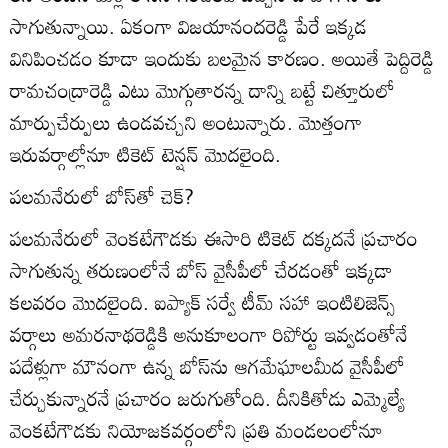
సాగుతున్నాయి. ఏకంగా విజయానందరెడ్డి పేరే ఇక్కడ
వినిపించడం కూడా ఇందుకు బలమైన కారణం. అయితే పెద్దిరెడ్డి
రామచంద్రారెడ్డి ఎటు మొగ్గుతారన్న దాన్ని బట్టే చిత్తూరులో
మార్పుచేర్పులు ఉండవచ్చని అంటున్నారు. మొత్తంగా
ఇరువర్గాల్లోనూ టికెట్‌ టెన్షన్‌ మొదలైంది.
పలమనేరులో బోస్‌తో చెక్‌?
పలమనేరులో వెంకటేగౌడకు ఈసారి టికెట్‌ దక్కదనే ప్రచారం
సాగుతున్న తరుణంలోనే బోస్‌ వైసీపీలో చేరడంతో ఇక్కడా
కలవరం మొదలైంది. ఐప్యాక్‌ సర్వే టీమ్‌ సహా ఇంటిలిజెన్స్‌
వర్గాలు అమరనాథరెడ్డికి అనుకూలంగా రిపోర్టు ఇవ్వడంతోనే
పదేళ్లుగా మౌనంగా ఉన్న బోస్‌ను ఆగమేఘాలమీద వైసీపీలో
చేర్చుకున్నారనే ప్రచారం జరుగుతోంది. దీనికితోడు ఎమ్మెల్యే
వెంకటేగౌడకు నియోజకవర్గంలోని ప్రతి మండలంలోనూ