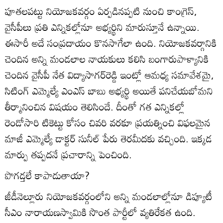
పూతలపట్టు నియోజకవర్గం ఏర్పడినప్పటి నుంచి కాంగ్రెస్‌,
వైసీపీలు ప్రతి ఎన్నికల్లోనూ అభ్యర్థిని మారుస్తూనే ఉన్నాయి.
ఈసారీ అదే సంప్రదాయం కొనసాగేలా ఉంది. నియోజకవర్గానికి
చెందిన అన్ని మండలాల నాయకులు కలిసి బంగారుపాళ్యానికి
చెందిన వైసీపీ నేత విద్యాసాగర్‌రెడ్డి ఇంట్లో ఆమధ్య సమావేశమై,
సిటింగ్‌ ఎమ్మెల్యే ఎంఎస్‌ బాబు అభ్యర్థి అయితే పనిచేయబోమని
తీర్మానించిన విషయం తెలిసిందే. దీంతో గత ఎన్నికల్లో
రెండోసారి టికెట్టు కోసం చివరి వరకూ ప్రయత్నించి విఫలమైన
మాజీ ఎమ్మెల్యే డాక్టర్‌ సునీల్‌ పేరు తెరమీదకు వచ్చింది. ఇక్కడ
మార్పు తప్పదనే ప్రచారాన్ని పెంచింది.
పొగడ్తలే కాపాడుతాయా?
జీడీనెల్లూరు నియోజకవర్గంలోని అన్ని మండలాల్లోనూ డిప్యూటీ
సీఎం నారాయణస్వామికి సొంత పార్టీలో వ్యతిరేకత ఉంది.