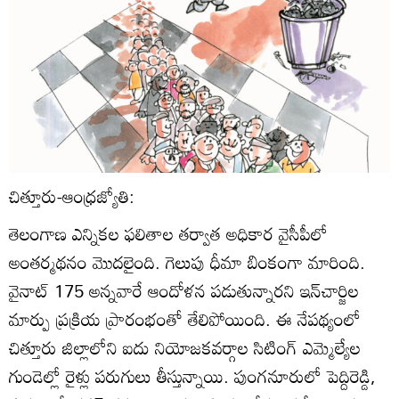
చిత్తూరు-ఆంధ్రజ్యోతి:
తెలంగాణ ఎన్నికల ఫలితాల తర్వాత అధికార వైసీపీలో
అంతర్మథనం మొదలైంది. గెలుపు ధీమా బింకంగా మారింది.
వైనాట్‌ 175 అన్నవారే ఆందోళన పడుతున్నారని ఇన్‌చార్జిల
మార్పు ప్రక్రియ ప్రారంభంతో తేలిపోయింది. ఈ నేపథ్యంలో
చిత్తూరు జిల్లాలోని ఐదు నియోజకవర్గాల సిటింగ్‌ ఎమ్మెల్యేల
గుండెల్లో రైళ్లు పరుగులు తీస్తున్నాయి. పుంగనూరులో పెద్దిరెడ్డి,