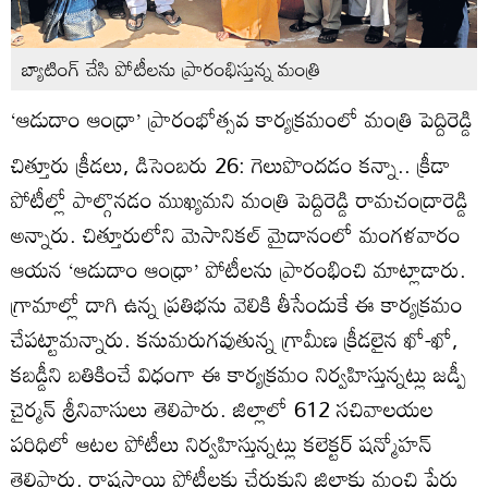
బ్యాటింగ్‌ చేసి పోటీలను ప్రారంభిస్తున్న మంత్రి
‘ఆడుదాం ఆంధ్రా’ ప్రారంభోత్సవ కార్యక్రమంలో మంత్రి పెద్దిరెడ్డి
చిత్తూరు క్రీడలు, డిసెంబరు 26: గెలుపొందడం కన్నా.. క్రీడా
పోటీల్లో పాల్గొనడం ముఖ్యమని మంత్రి పెద్దిరెడ్డి రామచంద్రారెడ్డి
అన్నారు. చిత్తూరులోని మెసానికల్‌ మైదానంలో మంగళవారం
ఆయన ‘ఆడుదాం ఆంధ్రా’ పోటీలను ప్రారంభించి మాట్లాడారు.
గ్రామాల్లో దాగి ఉన్న ప్రతిభను వెలికి తీసేందుకే ఈ కార్యక్రమం
చేపట్టామన్నారు. కనుమరుగవుతున్న గ్రామీణ క్రీడలైన ఖో-ఖో,
కబడ్డీని బతికించే విధంగా ఈ కార్యక్రమం నిర్వహిస్తున్నట్లు జడ్పీ
చైర్మన్‌ శ్రీనివాసులు తెలిపారు. జిల్లాలో 612 సచివాలయల
పరిధిలో ఆటల పోటీలు నిర్వహిస్తున్నట్లు కలెక్టర్‌ షన్మోహన్‌
తెలిపారు. రాష్ట్రస్థాయి పోటీలకు చేరుకుని జిల్లాకు మంచి పేరు