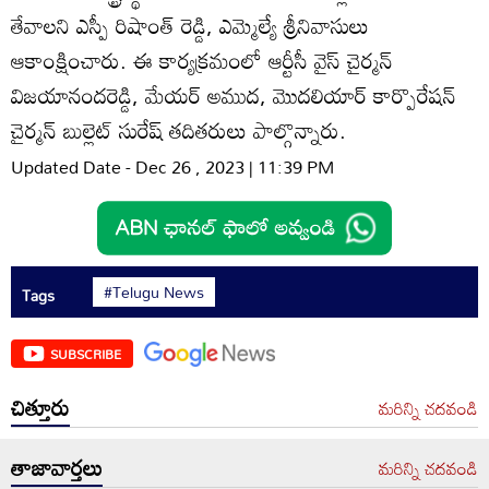
తేవాలని ఎస్పీ రిషాంత్‌ రెడ్డి, ఎమ్మెల్యే శ్రీనివాసులు
ఆకాంక్షించారు. ఈ కార్యక్రమంలో ఆర్టీసీ వైస్‌ చైర్మన్‌
విజయానందరెడ్డి, మేయర్‌ అముద, మొదలియార్‌ కార్పొరేషన్‌
చైర్మన్‌ బుల్లెట్‌ సురేష్‌ తదితరులు పాల్గొన్నారు.
Updated Date - Dec 26 , 2023 | 11:39 PM
#Telugu News
Tags
SUBSCRIBE
చిత్తూరు
మరిన్ని చదవండి
తాజావార్తలు
మరిన్ని చదవండి