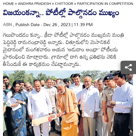
HOME
»
ANDHRA PRADESH
»
CHITTOOR
»
PARTICIPATION IN COMPETITION
విజయంకన్నా.. పోటీల్లో పాల్గొనడం ముఖ్యం
ABN
, Publish Date - Dec 26 , 2023 | 11:39 PM
గెలుపొందడం కన్నా.. క్రీడా పోటీల్లో పాల్గొనడం ముఖ్యమని మంత్రి
పెద్దిరెడ్డి రామచంద్రారెడ్డి అన్నారు. చిత్తూరులోని మెసానికల్‌
మైదానంలో మంగళవారం ఆయన ‘ఆడుదాం ఆంధ్రా’ పోటీలను
ప్రారంభించి మాట్లాడారు. గ్రామాల్లో దాగి ఉన్న ప్రతిభను వెలికి
తీసేందుకే ఈ కార్యక్రమం చేపట్టామన్నారు.