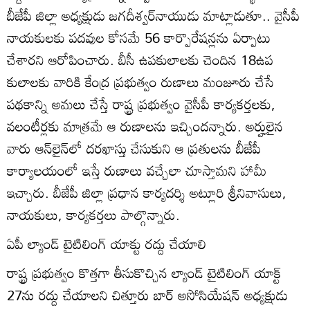
బీజేపీ జిల్లా అధ్యక్షుడు జగదీశ్వర్‌నాయుడు మాట్లాడుతూ.. వైసీపీ
నాయకులకు పదవుల కోసమే 56 కార్పొరేషన్లను ఏర్పాటు
చేశారని ఆరోపించారు. బీసీ ఉపకులాలకు చెందిన 18ఉప
కులాలకు వారికి కేంద్ర ప్రభుత్వం రుణాలు మంజూరు చేసే
పథకాన్ని అమలు చేస్తే రాష్ట్ర ప్రభుత్వం వైసీపీ కార్యకర్తలకు,
వలంటీర్లకు మాత్రమే ఆ రుణాలను ఇచ్చిందన్నారు. అర్హులైన
వారు ఆన్‌లైన్‌లో దరఖాస్తు చేసుకుని ఆ ప్రతులను బీజేపీ
కార్యాలయంలో ఇస్తే రుణాలు వచ్చేలా చూస్తామని హామీ
ఇచ్చారు. బీజేపీ జిల్లా ప్రధాన కార్యదర్శి అట్లూరి శ్రీనివాసులు,
నాయకులు, కార్యకర్తలు పాల్గొన్నారు.
ఏపీ ల్యాండ్‌ టైటిలింగ్‌ యాక్టు రద్దు చేయాలి
రాష్ట్ర ప్రభుత్వం కొత్తగా తీసుకొచ్చిన ల్యాండ్‌ టైటిలింగ్‌ యాక్ట్‌
27ను రద్దు చేయాలని చిత్తూరు బార్‌ అసోసియేషన్‌ అధ్యక్షుడు