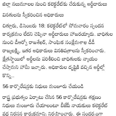
జిల్లా నలుమూలల నుంచి కలెక్టరేట్‌కు చేరుకున్న అర్జీదారులు
వినతులను స్వీకరించిన అధికారులు
చిత్తూరు, డిసెంబరు 18: కలెక్టరేట్‌లో సోమవారం స్పందన
కార్యక్రమం లేదని చెప్పినా అర్జీదారులు హాజరయ్యారు. బాధితుల
నుంచి డీఆర్వో రాజశేఖర్‌, సాంఘిక సంక్షేమశాఖ డీడీ
రాజ్యలక్ష్మి, ఇతర అధికారులు వినతిపత్రాలను స్వీకరించారు.
క్షేత్రస్థాయిలో అర్జీలను పరిశీలించి బాధితులకు న్యాయం
చేస్తామని హామీ ఇచ్చారు. అధికారుల దృష్టికి వచ్చిన అర్జీల్లో
కొన్ని..
56 కార్పొరేషన్లకు నిధులు మంజూరు చేయండి
రాష్ట్ర ప్రభుత్వం ఏర్పాటు చేసిన 56 కార్పొరేషన్లకు తక్షణం
నిధులు మంజూరు చేయాలంటూ బీజేపీ నాయకులు కలెక్టరేట్‌
వద్ద నిరసన కార్యక్రమాన్ని నిర్వహించారు. ఈ సందర్భంగా