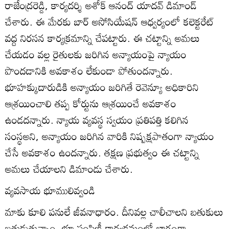
రాజేంద్రరెడ్డి, కార్యదర్శి అశోక్‌ ఆనంద్‌ యాదవ్‌ డిమాండ్‌
చేశారు. ఈ మేరకు బార్‌ అసోసియేషన్‌ ఆధ్వర్యంలో కలెక్టరేట్‌
వద్ద నిరసన కార్యక్రమాన్ని చేపట్టారు. ఈ చట్టాన్ని అమలు
చేయడం వల్ల రైతులకు జరిగిన అన్యాయంపై న్యాయం
పొందడానికి అవకాశం లేకుండా పోతుందన్నారు.
భూహక్కుదారుడికి అన్యాయం జరిగితే రెవెన్యూ అధికారిని
ఆశ్రయించాలి తప్ప కోర్టును ఆశ్రయించే అవకాశం
ఉండదన్నారు. న్యాయ వ్యవస్థ స్వయం ప్రతిపత్తి కలిగిన
సంస్థఅని, అన్యాయం జరిగిన వారికి నిష్పక్షపాతంగా న్యాయం
చేసే అవకాశం ఉందన్నారు. తక్షణ ప్రభుత్వం ఈ చట్టాన్ని
అమలు చేయాలని డిమాండు చేశారు.
వ్యవసాయ భూములివ్వండి
మాకు కూలి పనులే జీవనాధారం. దీనివల్ల చాలీచాలని బతుకులు
బతుకుతున్నాం. భూ పంపిణీ కార్యక్రమంలో భాగంగా