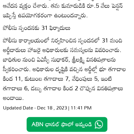
ఆవేదన వ్యక్తం చేశారు. తమ కుమారుడికి రూ.5 వేలు పెన్షన్‌
ఇప్పిస్తే ఉపయోగకరంగా ఉంటుందన్నారు.
పోలీసు స్పందనకు 31 ఫిర్యాదులు
పోలీసు కార్యాలయంలో నిర్వహించిన స్పందనలో 31 మంది
అర్జీదారులు హాజరై అధికారులకు సమస్యలను వివరించారు.
బాధితుల నుంచి ఏఎస్పీ సుధాకర్‌, శ్రీలక్ష్మి వినతిపత్రాలను
స్వీకరించారు. అధికారుల దృష్టికి వచ్చిన అర్జీల్లో భూ తగాదాల
కింద 11, కుటుంబ తగాదాలు 7, వేధింపులు 5, ఇంటి
తగాదాలు 6, డబ్బు తగాదాల కింద 2 చొప్పున వినతిపత్రాలు
అందాయి.
Updated Date - Dec 18 , 2023 | 11:41 PM