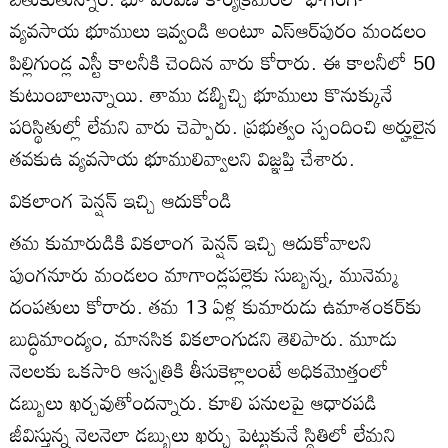
వ్యవసాయ భూములు ఇవ్వండి అంటూ ఎస్‌ఆర్‌పురం మండలం
పిల్లిగుండ్ల ఎస్టీ కాలనీకి చెందిన వారు కోరారు. ఈ కాలనీలో 50
కుటుంబాలున్నాయి. తాము డబ్బిచ్చి భూములు కొనుక్కునే
పరిస్థితుల్లో లేమని వారు చెప్పారు. ప్రభుత్వం స్పందించి అర్హులైన
తవకుఉ వ్యవసాయ భూములివ్వాలని విజ్ఞప్తి చేశారు.
వికలాంగ పెన్షన్‌ ఇచ్చి ఆదుకోండి
తమ కుమారుడికి వికలాంగ పెన్షన్‌ ఇచ్చి ఆదుకోవాలని
పుంగనూరు మండలం మాగాండ్లపల్లెకు సుబ్బన్న, మునెమ్మ
దంపతులు కోరారు. తమ 13 ఏళ్ల కుమారుడు ఉమాశంకర్‌కు
బుద్ధిమాంద్యం, మానసిక వికలాంగుడని తెలిపారు. మూడు
నెలలకు ఒకసారి ఆస్పత్రికి తీసుకెళ్లాలంటే అధికమొత్తంలో
డబ్బులు ఖర్చవుతోందన్నారు. కూలి పనులపై ఆధారపడి
జీవిస్తున్న నెలనెలా డబ్బులు ఖర్చు పెట్టుకునే స్థితిలో లేమని