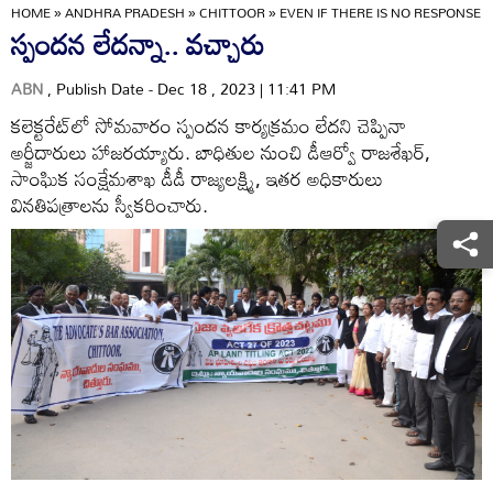
HOME
»
ANDHRA PRADESH
»
CHITTOOR
»
EVEN IF THERE IS NO RESPONSE.
స్పందన లేదన్నా.. వచ్చారు
ABN
, Publish Date - Dec 18 , 2023 | 11:41 PM
కలెక్టరేట్‌లో సోమవారం స్పందన కార్యక్రమం లేదని చెప్పినా
అర్జీదారులు హాజరయ్యారు. బాధితుల నుంచి డీఆర్వో రాజశేఖర్‌,
సాంఘిక సంక్షేమశాఖ డీడీ రాజ్యలక్ష్మి, ఇతర అధికారులు
వినతిపత్రాలను స్వీకరించారు.