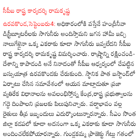
సీపీఐ రాష్ట్ర కార్యదర్శి రామకృష్ణ
ఉరవకొండ,సెప్టెంబరు4:
అధికారంలోకి వస్తేనే హంద్రీనీవా
డిస్ర్టీబ్యూటరీలకు సాగునీరు అందిస్తామని జగన హామీ ఇచ్చి
నాలుగేళ్లైనా ఒక్క ఎకరాకు కూడా సాగునీరు ఇవ్వలేదని సీపీఐ
రాష్ట్ర కార్యదర్శి రామకృష్ణ విమర్శించారు. రాష్ర్టాన్ని రక్షించండి-
దేశాన్ని కాపాడండి అనే నినాదంతో సీపీఐ ఆధ్వర్యంలో చేపట్టిన
బస్సుయాత్ర ఉరవకొండకు చేరుకుంది. స్థానిక పాత బస్టాండ్‌లో
ఏర్పాటు చేసిన సమావేశంలో ఆయన మాట్లాడుతూ ప్రజా
వ్యతిరేక విధానాలను అవలంభిస్తోన్న కేంద్ర,రాష్ట్ర ప్రభుత్వాలను
గద్దె దింపాలని ప్రజలకు పిలుపునిచ్చారు. వర్షాభావం వల్ల
రైతులు తీవ్ర ఇబ్బందులు ఎదుర్కొంటున్నారన్నారు. సీఎం సొంత
జిల్లా కడపలో కూడా అదనంగా ఒక్క ఎకరాకు కూడా సాగునీరు
అందించలేకపోయారన్నారు. గుండ్లకమ్మ ప్రాజెక్టు గేట్లు గతంలో