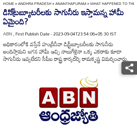
HOME
»
ANDHRA PRADESH
»
ANANTHAPURAM
»
WHAT HAPPENED TO THE A
డిసి్ట్రబ్యూటరీలకు సాగునీరు ఇస్తామన్న హామీ
ఏమైంది?
ABN
, First Publish Date - 2023-09-04T23:54:06+05:30 IST
అధికారంలోకి వస్తేనే హంద్రీనీవా డిస్ర్టీబ్యూటరీలకు సాగునీరు
అందిస్తామని జగన హామీ ఇచ్చి నాలుగేళ్లైనా ఒక్క ఎకరాకు కూడా
సాగునీరు ఇవ్వలేదని సీపీఐ రాష్ట్ర కార్యదర్శి రామకృష్ణ విమర్శించారు.