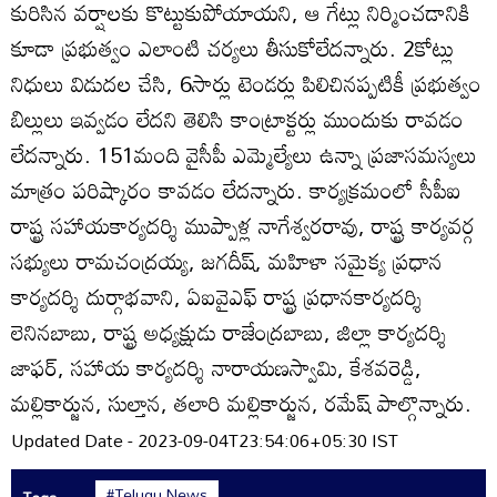
కురిసిన వర్షాలకు కొట్టుకుపోయాయని, ఆ గేట్లు నిర్మించడానికి
కూడా ప్రభుత్వం ఎలాంటి చర్యలు తీసుకోలేదన్నారు. 2కోట్లు
నిధులు విడుదల చేసి, 6సార్లు టెండర్లు పిలిచినప్పటికీ ప్రభుత్వం
బిల్లులు ఇవ్వడం లేదని తెలిసి కాంట్రాక్టర్లు ముందుకు రావడం
లేదన్నారు. 151మంది వైసీపీ ఎమ్మెల్యేలు ఉన్నా ప్రజాసమస్యలు
మాత్రం పరిష్కారం కావడం లేదన్నారు. కార్యక్రమంలో సీపీఐ
రాష్ట్ర సహాయకార్యదర్శి ముప్పాళ్ల నాగేశ్వరరావు, రాష్ట్ర కార్యవర్గ
సభ్యులు రామచంద్రయ్య, జగదీష్‌, మహిళా సమైక్య ప్రధాన
కార్యదర్శి దుర్గాభవాని, ఏఐవైఎఫ్‌ రాష్ట్ర ప్రధానకార్యదర్శి
లెనినబాబు, రాష్ట్ర అధ్యక్షుడు రాజేంద్రబాబు, జిల్లా కార్యదర్శి
జాఫర్‌, సహాయ కార్యదర్శి నారాయణస్వామి, కేశవరెడ్డి,
మల్లికార్జున, సుల్తాన, తలారి మల్లికార్జున, రమేష్‌ పాల్గొన్నారు.
Updated Date - 2023-09-04T23:54:06+05:30 IST
#Telugu News