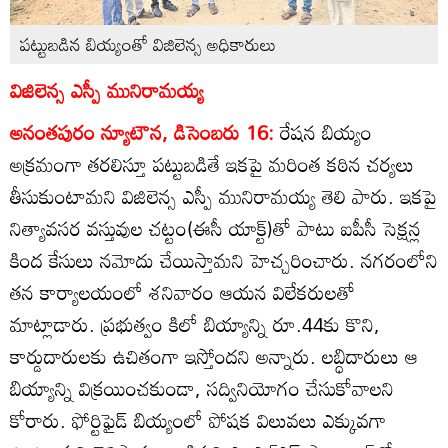
పట్టుబడిన బియ్యంతో విజిలెన్స అధికారులు
విజిలెన్స ఎస్పీ మునిరామయ్య
అనంతపురం న్యూటౌన, డిసెంబరు 16:
రేషన బియ్యం
అక్రమంగా తరలిస్తూ పట్టుబడితే ఇకపై మరింత కఠిన చర్యలు
తీసుకుంటామని విజిలెన్స ఎస్పీ మునిరామయ్య తెలి పారు. ఇకపై
నిత్యావసర వస్తువుల చట్టం(ఈసీ యాక్ట్‌)తో పాటు ఐపీసీ సెక్షన్ల
కింద కేసులు నమోదు చేయిస్తామని హెచ్చరించారు. నగరంలోని
తన కార్యాలయంలో శనివారం ఆయన విలేకరులతో
మాట్లాడారు. ప్రభుత్వం కిలో బియ్యాన్ని రూ.44కు కొని,
కార్డుదారులకు ఉచితంగా ఇస్తోందని అన్నారు. లబ్ధిదారులు ఆ
బియ్యాన్ని విక్రయించకుండా, సద్వినియోగం చేసుకోవాలని
కోరారు. ఫోర్టిఫైడ్‌ బియ్యంలో పోషక విలువలు ఎక్కువగా