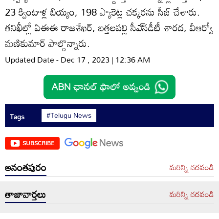
23 క్వింటాళ్ల బియ్యం, 198 ప్యాకెట్ల చక్కరను సీజ్‌ చేశారు.
తనిఖీల్లో ఏఈఈ రాజశేఖర్‌, బత్తలపల్లి సీఎ్‌సడీటీ శారద, వీఆర్వో
మణికుమార్‌ పాల్గొన్నారు.
Updated Date - Dec 17 , 2023 | 12:36 AM
#Telugu News
Tags
SUBSCRIBE
అనంతపురం
మరిన్ని చదవండి
తాజావార్తలు
మరిన్ని చదవండి