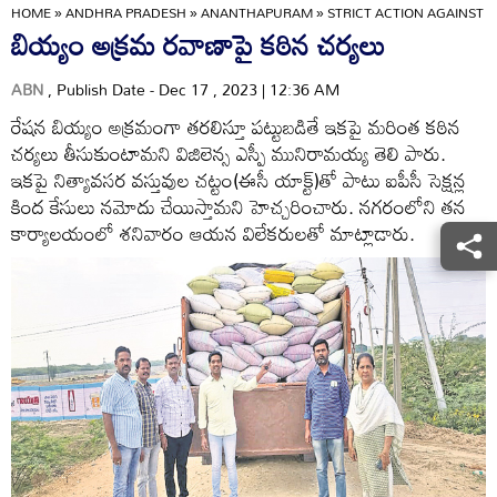
HOME
»
ANDHRA PRADESH
»
ANANTHAPURAM
»
STRICT ACTION AGAINST 
బియ్యం అక్రమ రవాణాపై కఠిన చర్యలు
ABN
, Publish Date - Dec 17 , 2023 | 12:36 AM
రేషన బియ్యం అక్రమంగా తరలిస్తూ పట్టుబడితే ఇకపై మరింత కఠిన
చర్యలు తీసుకుంటామని విజిలెన్స ఎస్పీ మునిరామయ్య తెలి పారు.
ఇకపై నిత్యావసర వస్తువుల చట్టం(ఈసీ యాక్ట్‌)తో పాటు ఐపీసీ సెక్షన్ల
కింద కేసులు నమోదు చేయిస్తామని హెచ్చరించారు. నగరంలోని తన
కార్యాలయంలో శనివారం ఆయన విలేకరులతో మాట్లాడారు.