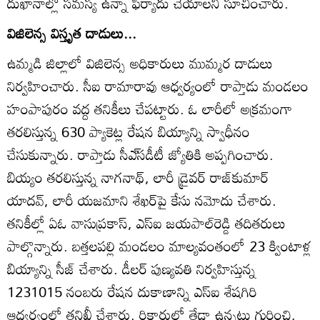
దుఖానాల్లో సమస్య ఉన్నా ఫిర్యాదు చేయాలని సూచించారు.
విజిలెన్స విస్తృత దాడులు...
ఉమ్మడి జిల్లాలో విజిలెన్స అధికారులు ముమ్మర దాడులు
నిర్వహించారు. సీఐ రామారావు ఆధ్వర్యంలో రాప్తాడు మండలం
హంపాపురం వద్ద తనికీలు చేపట్టారు. ఓ లారీలో అక్రమంగా
తరలిస్తున్న 630 ప్యాకెట్ల రేషన బియ్యాన్ని స్వాధీనం
చేసుకున్నారు. రాప్తాడు సీఎ్‌సడీటీ జ్యోతికి అప్పగించారు.
బియ్యం తరలిస్తున్న నాగనాథ్‌, లారీ డ్రైవర్‌ రాజ్‌కుమార్‌
యాదవ్‌, లారీ యజమాని శేఖర్‌పై కేసు నమోదు చేశారు.
తనికీల్లో ఏఓ వాసుప్రకాస్‌, ఎస్‌ఐ జయపాల్‌రెడ్డి తదితరులు
పాల్గొన్నారు. బత్తలపల్లి మండలం మాల్యవంతంలో 23 క్వింటాళ్ల
బియ్యాన్ని సీజ్‌ చేశారు. డీలర్‌ పుణ్యవతి నిర్వహిస్తున్న
1231015 నంబరు రేషన దుకాణాన్ని ఎస్‌ఐ శేషగిరి
ఆధ్వర్యంలో తనిఖీ చేశారు. రికార్డుల్తో తేడా ఉన్నట్లు గుర్తించి,