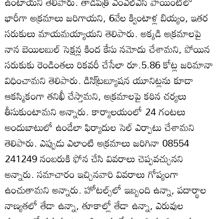
ఉంటాయని తెలిపారు. తాడిపత్రి ఎంఎల్‌ఎస్‌ పాయింట్‌లో
భారీగా అక్రమాలు జరిగాయని, 6వేల క్వింటాళ్ల బియ్యం, ఇతర
సరుకులు మాయమయ్యాయని తెలిపారు. అక్కడి అక్రమాలపై
నాన బెయిలబుల్‌ సెక్షన్ల కింద కేసు నమోదు చేశామని, పోయిన
సరుకుకు రెండింతలు రికవరీ చేసేలా రూ.5.86 కోట్ల జరిమానా
విధించామని తెలిపారు. డిసి్ట్రబ్యూషన యూనిట్లను కూడా
ఆకస్మికంగా తనిఖీ చేస్తామని, అక్రమాలపై కఠిన చర్యలు
తీసుకుంటామని అన్నారు. కార్యాలయంలో 24 గంటలు
అందుబాటులో ఉండేలా ఫిర్యాదుల సెల్‌ ఎర్పాటు చేశామని
తెలిపారు. ఎప్పుడు ఎలాంటి అక్రమాలు జరిగినా 08554
241249 నంబరుకి ఫోన చేసి వివరాలు చెప్పవచ్చునని
అన్నారు. సమాచారం ఇచ్చినవారి వివరాలు గోప్యంగా
ఉంచుతామని అన్నారు. హోటల్స్‌లో ఇబ్బంది ఉన్నా, పదార్థాల
నాణ్యతలో తేడా ఉన్నా, తూకాల్లో తేడా ఉన్నా, ఎరువుల