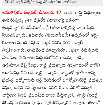
నిరసన ర్యాలీ నిర్వహిస్తున్న ఎస్‌యూసీఐ నాయకులు
అనంతపురం కల్చరల్‌, డిసెంబరు 17
: కేంద్ర, రాష్ట్ర ప్రభుత్వాలు
అనుసరిస్తున్న ప్రజా వ్యతిరేక విధానాలపై ఐక్యంగా
ఉద్యమిద్దామని ఎస్‌యూసీఐ(సీ) జిల్లా కార్యదర్శి రాఘవేంద్ర
పిలుపునిచ్చారు. ఆదివారం ఎస్‌యూసీఐ(సీ) ఆధ్వర్యంలో ఆర్ట్స్‌
కళాశాల నుంచి సప్తగిరి సర్కిల్‌ వరకు నిరసన ర్యాలీ
నిర్వహించారు. రాఘవేంద్ర మాట్లాడుతూ... ప్రజా సమస్యలను
పాలకులు ఏ మాత్రం పట్టించుకోవడం లేదని, వాటిపై
ఉద్యమాలు చేస్తే కేంద్ర, రాష్ట్ర ప్రభుత్వాలు ఉక్కపాదంతో వాటిని
అణచివేస్తుండడం దుర్మార్గమ న్నారు. రాష్ట్రంలో ఖాళీగా ఉన్న
ప్రభుత్వ ఉద్యోగాలను భర్తీ చేయడంలో జగన్మోహనరెడ్డి ప్రభుత్వం
విఫలమైందని విమర్శించారు. వివిధ రకాల పేర్లతో విద్యుత
చార్జీలను పెంచి ప్రజలమీద భారం వేస్తున్నారని, స్మార్ట్‌ మీటర్ల
బిగింపును ప్రజలు పూర్తిగా వ్యతిరేకిస్తున్నారని అన్నారు. జిల్లాలో