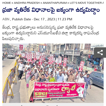
HOME
»
ANDHRA PRADESH
»
ANANTHAPURAM
»
LET'S MOVE TOGETHER AG
ప్రజా వ్యతిరేక విధానాలపై ఐక్యంగా ఉద్యమిద్దాం
ABN
, Publish Date - Dec 17 , 2023 | 11:23 PM
కేంద్ర, రాష్ట్ర ప్రభుత్వాలు అనుసరిస్తున్న ప్రజా వ్యతిరేక విధానాలపై
ఐక్యంగా ఉద్యమిద్దామని ఎస్‌యూసీఐ(సీ) జిల్లా కార్యదర్శి రాఘవేంద్ర
పిలుపునిచ్చారు.