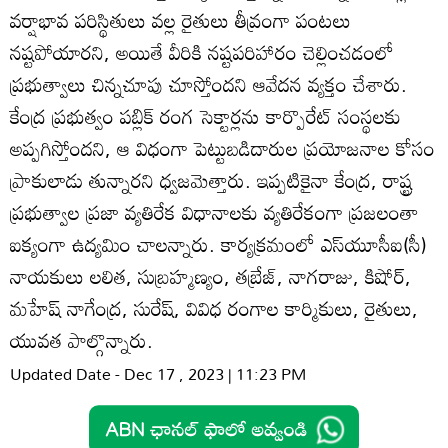
వర్షాభావ పరిస్థితులు వల్ల రైతులు తీవ్రంగా పంటలు
నష్టపోయారని, అయితే వీరికి నష్టపరిహారం చెల్లించడంలో
ప్రభుత్వాలు చిన్నచూపు చూస్తోందని ఆవేదన వ్యక్తం చేశారు.
కేంద్ర ప్రభుత్వం పబ్లిక్‌ రంగ సెక్టార్లను కార్పొరేట్‌ సంస్థలకు
అప్పగిస్తోందని, ఆ విధంగా పెట్టుబడిదారుల ప్రయోజనాల కోసం
ప్రాకులాడు తున్నారని ధ్వజమెత్తారు. ఇప్పటికైనా కేంద్ర, రాష్ట్ర
ప్రభుత్వాల ప్రజా వ్యతిరేక విధానాలకు వ్యతిరేకంగా ప్రజలంతా
ఐక్యంగా ఉద్యమిం చాలన్నారు. కార్యక్రమంలో ఎస్‌యూసీఐ(సీ)
నాయకులు లలిత, సుబ్రహ్మణ్యం, తబ్రేజ్‌, నాగరాజు, కిషోర్‌,
మహేష్‌ నాగేంద్ర, సురేష్‌, వివిధ రంగాల కార్మికులు, రైతులు,
యువత పాల్గొన్నారు.
Updated Date - Dec 17 , 2023 | 11:23 PM