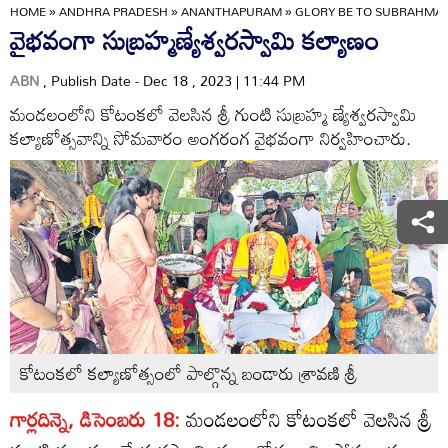
HOME
»
ANDHRA PRADESH
»
ANANTHAPURAM
»
GLORY BE TO SUBRAHM
వైభవంగా సుబ్రహ్మణ్యేశ్వరస్వామి కల్యాణం
ABN
, Publish Date - Dec 18 , 2023 | 11:44 PM
మండలంలోని కోటంకలో వెలసిన శ్రీ గుంటి సుబ్రహ్మ ణ్యేశ్వరస్వామి
కల్యాణోత్సవాన్ని సోమవారం అంగరంగ వైభవంగా నిర్వహించారు.
కోటంకలో కల్యాణోత్సంలో పాల్గొన్న బండారు శ్రావణి శ్రీ
గార్లదిన్నె, డిసెంబరు 18:
మండలంలోని కోటంకలో వెలసిన శ్రీ