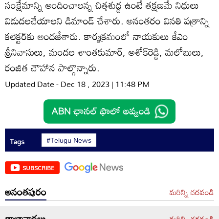
సంక్షేమాన్ని అందించాలన్న చిత్తశుద్ద ఉంటే తక్షణమే నిధులు
విడుదలచేయాలని డిమాండ్‌ చేశారు. అనంతరం వినతి పత్రాన్ని
కలెక్టర్‌కు అందజేశారు. కార్యక్రమంలో నాయకులు కేఎం
శ్రీనివాసులు, మందల శాంతకుమార్‌, అశోక్‌రెడ్డి, మలోబులు,
రంజిత చౌహాన పాల్గొన్నారు.
Updated Date - Dec 18 , 2023 | 11:48 PM
#Telugu News
Tags
SUBSCRIBE
అనంతపురం
మరిన్ని చదవండి
తాజావార్తలు
మరిన్ని చదవండి