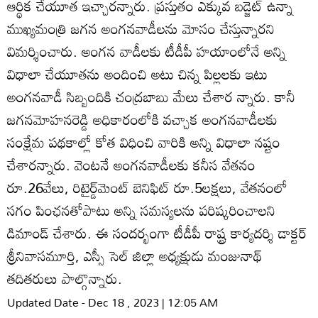
ఆర్థిక చేయూత ఇచ్చారన్నారు. ప్రస్తుతం ఎక్కువ బడ్జెట్‌ ఉన్నా
ముఖ్యమంత్రి జగన అంగనవాడీలను మోసం చేస్తున్నారని
విమర్శించారు. అంగన వాడీలకు టీడీపీ హయాంలోనే అన్ని
విధాలా చేయూతను అందించి అటు చిన్న పిల్లలకు ఇటు
అంగనవాడీ సిబ్బందికి చంద్రబాబు మేలు చేశార న్నారు. కానీ
జగనమోహనరెడ్డి అధికారంలోకి వచ్చాక అంగనవాడీలకు
సంక్షేమ పథకాల్లో కోత విధించి వారికి అన్ని విధాలా నష్టం
చేశారన్నారు. వెంటనే అంగనవాడీలకు కనీస వేతనం
రూ.26వేలు, రిటైర్డ్‌మెంట్‌ బెనిఫిట్‌ రూ.5లక్షలు, వేతనంలో
సగం పింఛనతోపాటు అన్ని సమస్యలను పరిష్కరించాలని
డిమాండ్‌ చేశారు. ఈ సందర్భంగా టీడీపీ రాష్ట్ర కార్యదర్శి డాక్టర్‌
శ్రీనివాసమూర్తి, ఎస్సీ సెల్‌ జిల్లా అధ్యక్షుడు మంజునాథ్‌
తదితరులు పాల్గొన్నారు.
Updated Date - Dec 18 , 2023 | 12:05 AM