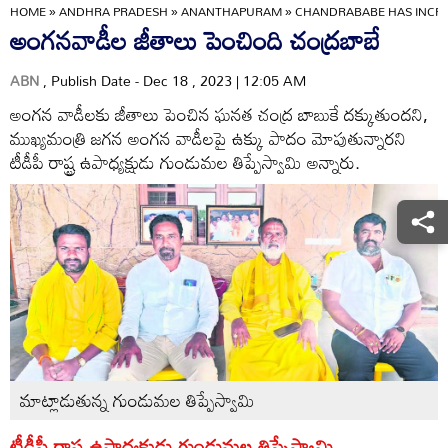
HOME
»
ANDHRA PRADESH
»
ANANTHAPURAM
»
CHANDRABABE HAS INCRE
అంగనవాడీల జీతాలు పెంచింది చంద్రబాబే
ABN
, Publish Date - Dec 18 , 2023 | 12:05 AM
అంగన వాడీలకు జీతాలు పెంచిన ఘనత చంద్ర బాబుకే దక్కుతుందని,
ముఖ్యమంత్రి జగన అంగన వాడీలపై ఉక్కు పాదం మోపుతున్నారని
టీడీపీ రాష్ట్ర ఉపాధ్యక్షుడు గుండుమల తిప్పేస్వామి అన్నారు.
మాట్లాడుతున్న గుండుమల తిప్పేస్వామి
టీడీపీ రాష్ట్ర ఉపాధ్యక్షుడు గుండుమల తిప్పేస్వామి