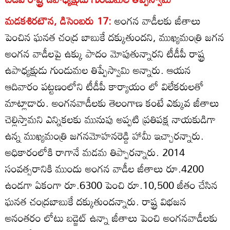
మడకశిరటౌన, డిసెంబరు 17:
అంగన వాడీలకు జీతాలు
పెంచిన ఘనత చంద్ర బాబుకే దక్కుతుందని, ముఖ్యమంత్రి జగన
అంగన వాడీలపై ఉక్కు పాదం మోపుతున్నారని టీడీపీ రాష్ట్ర
ఉపాధ్యక్షుడు గుండుమల తిప్పేస్వామి అన్నారు. ఆయన
ఆదివారం పట్టణంలోని టీడీపీ కార్యాయం లో విలేకరులతో
మాట్లాడారు. అంగనవాడీలకు తెలంగాణ కంటే ఎక్కువ జీతాలు
చెల్లిస్తామని ఎన్నికలకు మునుపు అప్పటి ప్రతిపక్ష నాయకుడిగా
ఉన్న ముఖ్యమంత్రి జగనమోహనరెడ్డి హామీ ఇచ్చారన్నారు.
అధికారంలోకి రాగానే మడమ తిప్పారన్నారు. 2014
సంవత్సరానికి ముందు అంగన వాడీల జీతాలు రూ.4200
ఉండగా ఏకంగా రూ.6300 పెంచి రూ.10,500 జీతం చేసిన
ఘనత చంద్రబాబుకే దక్కుతుందన్నారు. రాష్ట్ర విభజన
అనంతరం లోటు బడ్జెట్‌ ఉన్నా జీతాలు పెంచి అంగనవాడీలకు