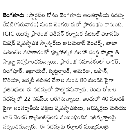
బెంగళూరు :
స్టార్టప్‌ల కోసం బెంగళూరు అంతర్జాతీయ సదస్సు
రేపటి(గురువారం) నుంచి బెంగళూరులో ప్రారంభం కానుంది.
IGIC యొక్క ప్రారంభ ఎడిషన్ కర్నాటక డిజిటల్ ఎకానమీ
మిషన్ వ్యవస్థాపక స్పాన్సర్‌లు కాటమరాన్ వెంచర్స్, టాటా
డిజిటల్‌ల సహకారంతో వ్యూహాత్మక సలహా సంస్థ స్మాడ్జా &
స్మాడ్జా నిర్వహించనున్నాయి. ప్రారంభ సమావేశంలో భారత్,
సింగపూర్, ఇజ్రాయెల్, స్విట్జర్లాండ్, అమెరికా, జపాన్,
కొరియా, జర్మనీ తదితర దేశాల నుండి 80 మందికి పైగా
ప్రతినిధులు ఈ సదస్సులో పాల్గొననున్నారు. రెండు రోజుల
సదస్సులో 22 సెషన్‌లు జరగనున్నాయి. ఇందులో 40 మందికి
పైగా అంతర్జాతీయ వక్తలు వ్యవస్థాపకులు, ఆవిష్కర్తలు మరియు
టాప్ వెంచర్ క్యాపిటలిస్ట్‌లకు సంబంధించిన ఇతివృత్తాలపై
చర్చించనున్నారు. ఈ సదస్సుకు కర్ణాటక ముఖ్యమంత్రి