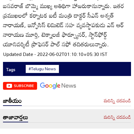
బసవరాజ్ బొమ్మై ముఖ్య అతిథిగా హాజరుకానున్నారు. ఇతర
ప్రముఖలలో కర్నాటక ఐటీ మంత్రి డాక్టర్ సీఎన్ అశ్వత్
నారాయణ్, ఇన్ఫోసిస్ లిమిటెడ్ సహ వ్యవస్థాపకుడు ఎన్ ఆర్
నారాయణ మూర్తి, టెక్నాలజీ ఫార్చ్యూనర్, స్టాన్‌ఫోర్డ్
యూనివర్శిటీ ప్రొఫెసర్ పాల్ సఫో తదితరులున్నారు.
Updated Date - 2022-06-02T01:10:10+05:30 IST
#Telugu News
Tags
SUBSCRIBE
జాతీయం
మరిన్ని చదవండి
తాజావార్తలు
మరిన్ని చదవండి