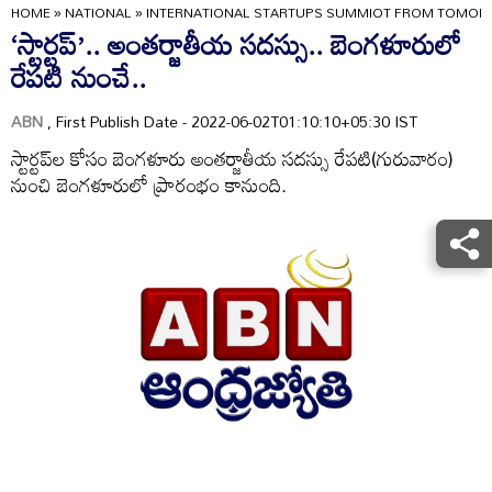
HOME
»
NATIONAL
»
INTERNATIONAL STARTUPS SUMMIOT FROM TOMOR
‘స్టార్టప్‌’.. అంతర్జాతీయ సదస్సు.. బెంగళూరులో
రేపటి నుంచే..
ABN
, First Publish Date - 2022-06-02T01:10:10+05:30 IST
స్టార్టప్‌ల కోసం బెంగళూరు అంతర్జాతీయ సదస్సు రేపటి(గురువారం)
నుంచి బెంగళూరులో ప్రారంభం కానుంది.