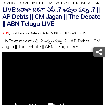
HOME
»
VIDEO GALLERY
»
THE DEBATE WITH VK
»
THE DEBATE WITH VK
LIVE:దివాళా దిశగా ఏపీ..? అప్పుల కుప్ప..? ||
AP Debts || CM Jagan || The Debate
|| ABN Telugu LIVE
ABN
, First Publish Date - 2021-07-30T00:18:12+05:30 IST
LIVE:దివాళా దిశగా ఏపీ..? అప్పుల కుప్ప..? || AP Debts || CM
Jagan || The Debate || ABN Telugu LIVE