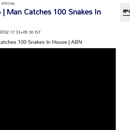
 SPECIAL
లు | Man Catches 100 Snakes In
తాజ
-19T02:17:33+05:30 IST
 Catches 100 Snakes In House | ABN