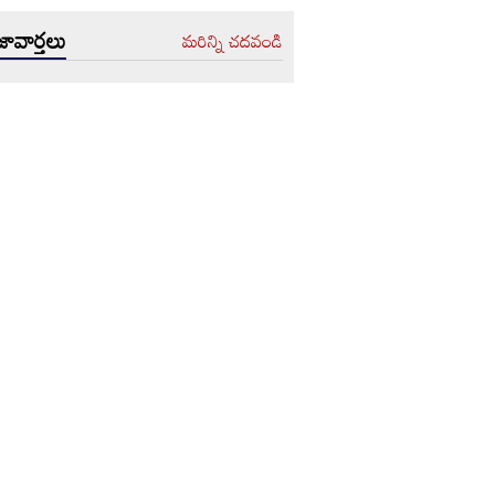
ావార్తలు
మరిన్ని చదవండి