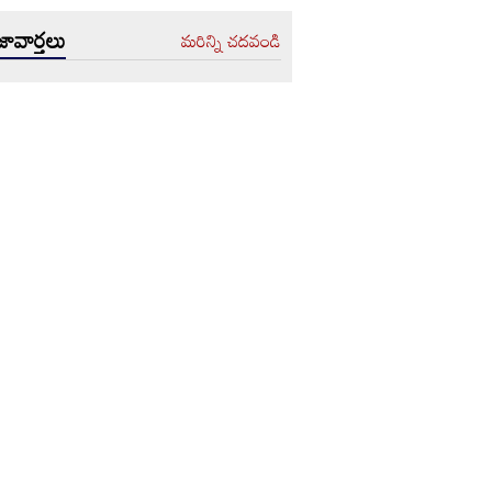
ావార్తలు
మరిన్ని చదవండి