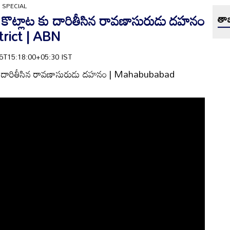
 SPECIAL
 కొట్లాట కు దారితీసిన రావణాసురుడు దహనం
తాజ
rict | ABN
-16T15:18:00+05:30 IST
 కు దారితీసిన రావణాసురుడు దహనం | Mahabubabad