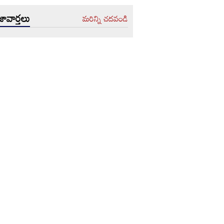
ావార్తలు
మరిన్ని చదవండి