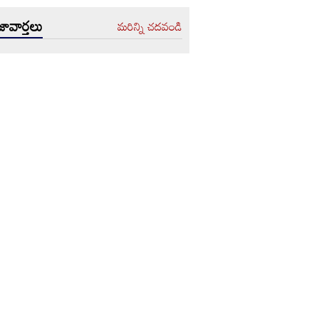
ావార్తలు
మరిన్ని చదవండి