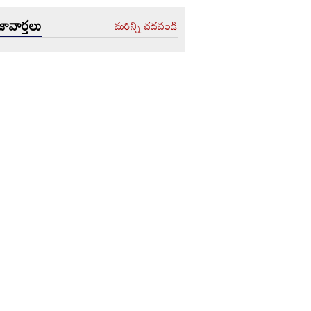
ావార్తలు
మరిన్ని చదవండి