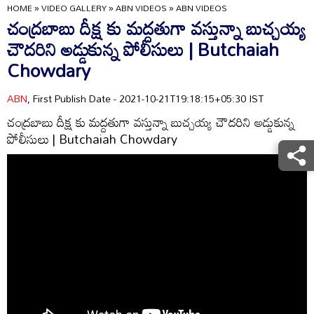
HOME
»
VIDEO GALLERY
»
ABN VIDEOS
»
ABN VIDEOS
చంద్రబాబు దీక్ష కు మద్దతుగా వస్తున్నా బుచ్చయ్య
చౌదరిని అడ్డుకున్న పోలీసులు | Butchaiah
Chowdary
ABN
, First Publish Date - 2021-10-21T19:18:15+05:30 IST
చంద్రబాబు దీక్ష కు మద్దతుగా వస్తున్నా బుచ్చయ్య చౌదరిని అడ్డుకున్న
పోలీసులు | Butchaiah Chowdary