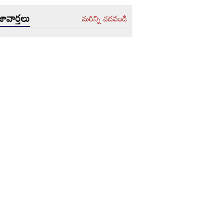
ావార్తలు
మరిన్ని చదవండి