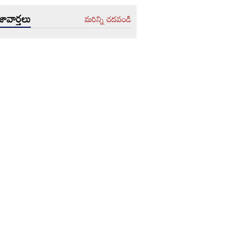
ావార్తలు
మరిన్ని చదవండి