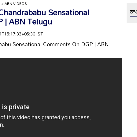
S
»
ABN VIDEOS
 TDP Chandrababu Sensational
తాజ
 | ABN Telugu
-21T15:17:33+05:30 IST
andrababu Sensational Comments On DGP | ABN