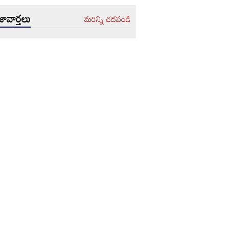
ావార్తలు
మరిన్ని చదవండి