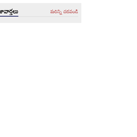
ావార్తలు
మరిన్ని చదవండి