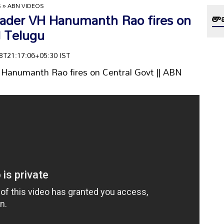
S
»
ABN VIDEOS
eader VH Hanumanth Rao fires on
తాజ
N Telugu
-18T21:17:06+05:30 IST
Hanumanth Rao fires on Central Govt || ABN