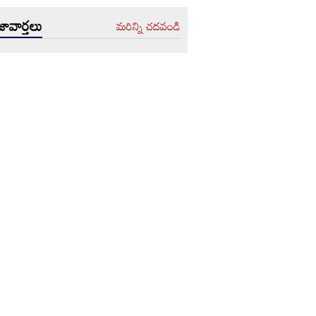
ావార్తలు
మరిన్ని చదవండి