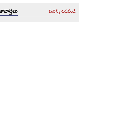
ావార్తలు
మరిన్ని చదవండి