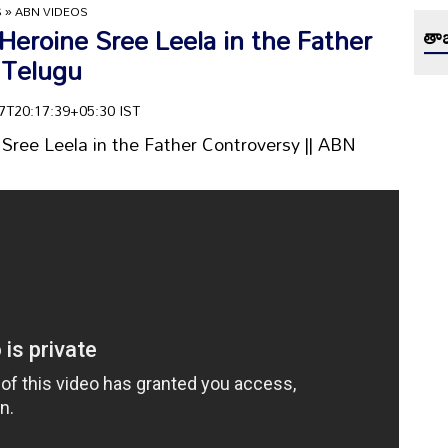
S
»
ABN VIDEOS
Heroine Sree Leela in the Father
తాజ
 Telugu
-17T20:17:39+05:30 IST
Sree Leela in the Father Controversy || ABN