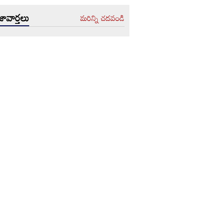
ావార్తలు
మరిన్ని చదవండి