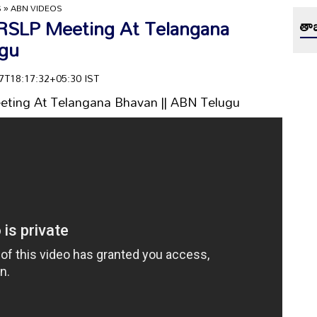
S
»
ABN VIDEOS
RSLP Meeting At Telangana
తాజ
ugu
-17T18:17:32+05:30 IST
ting At Telangana Bhavan || ABN Telugu