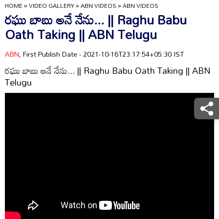
HOME
»
VIDEO GALLERY
»
ABN VIDEOS
»
ABN VIDEOS
రఘు బాబు అనే నేను... || Raghu Babu
Oath Taking || ABN Telugu
ABN
, First Publish Date - 2021-10-16T23:17:54+05:30 IST
రఘు బాబు అనే నేను... || Raghu Babu Oath Taking || ABN
Telugu