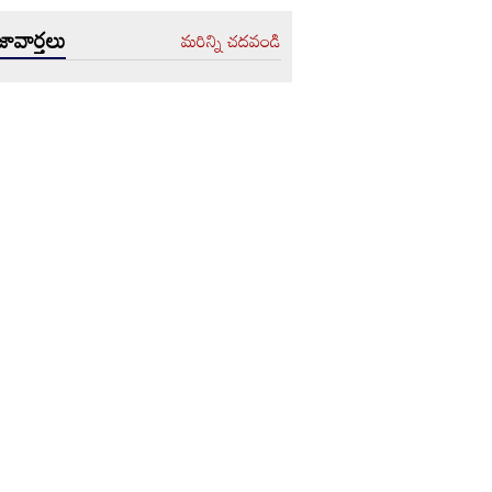
ావార్తలు
మరిన్ని చదవండి